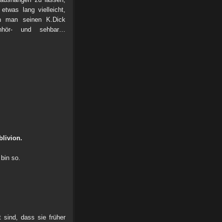
etwas lang vielleicht,
n man seinen K.Dick
anhör- und sehbar…
blivion.
 bin so.
 sind, dass sie früher