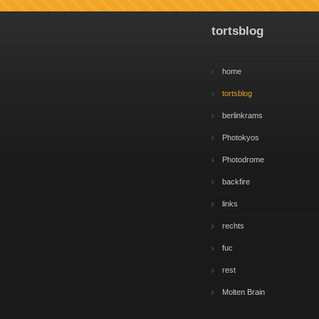
tortsblog
home
tortsblog
berlinkrams
Photokyos
Photodrome
backfire
links
rechts
fuc
rest
Molten Brain