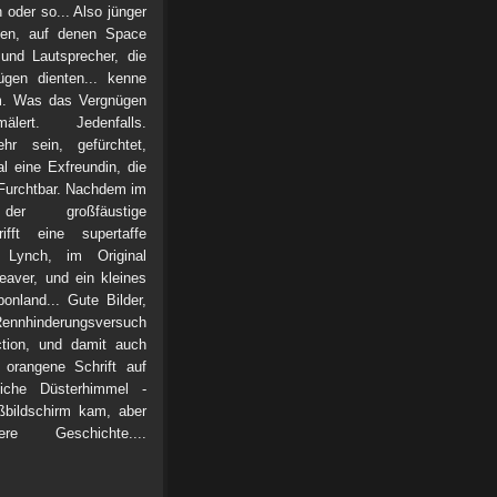
 oder so... Also jünger
ten, auf denen Space
 und Lautsprecher, die
ügen dienten... kenne
ilm. Was das Vergnügen
rt. Jedenfalls.
hr sein, gefürchtet,
l eine Exfreundin, die
 Furchtbar. Nachdem im
er großfäustige
ifft eine supertaffe
e Lynch, im Original
eaver, und ein kleines
nland... Gute Bilder,
 Rennhinderungsversuch
tion, und damit auch
 orangene Schrift auf
iche Düsterhimmel -
ißbildschirm kam, aber
Geschichte....