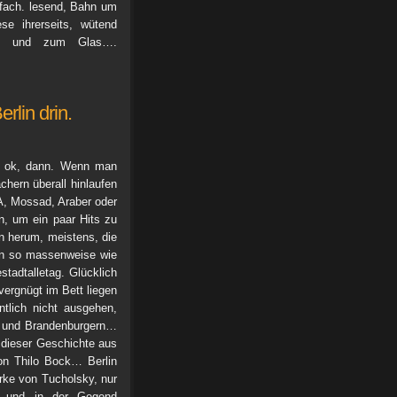
nfach. lesend, Bahn um
e ihrerseits, wütend
e, und zum Glas….
rlin drin.
nz ok, dann. Wenn man
chern überall hinlaufen
A, Mossad, Araber oder
en, um ein paar Hits zu
in herum, meistens, die
hon so massenweise wie
tadtalletag. Glücklich
vergnügt im Bett liegen
ntlich nicht ausgehen,
 und Brandenburgern…
n dieser Geschichte aus
on Thilo Bock… Berlin
ke von Tucholsky, nur
… und in der Gegend