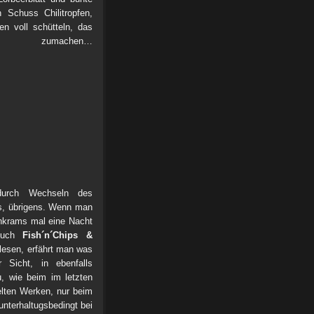
 Schuss Chilitropfen,
 voll schütteln, das
 zumachen…
rch Wechseln des
s, übrigens. Wenn man
enkrams mal eine Nacht
 Buch
Fish´n´Chips &
lesen, erfährt man was
 Sicht, in ebenfalls
u, wie beim im letzten
lten Werken, nur beim
terhaltugsbedingt bei