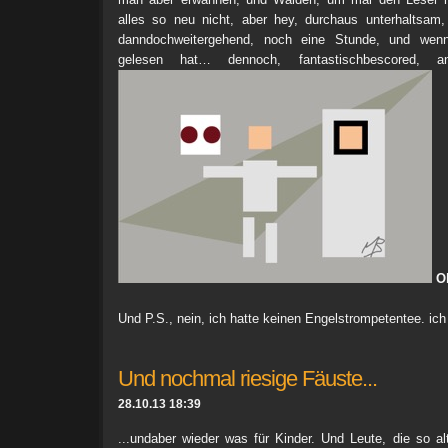
alles so neu nicht, aber hey, durchaus unterhaltsam, 
danndochweitergehend, noch eine Stunde, und wen
gelesen hat… dennoch, fantastischbescored, 
O
Und P.S., nein, ich hatte keinen Engelstrompetentee. ich
Und nochmal riesige Fäuste...
28.10.13 18:39
...undaber wieder was für Kinder. Und Leute, die so alt