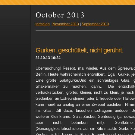
October 2013
tortsblog
|
November 2013
|
September 2013
Gurken, geschüttelt, nicht gerührt.
31.10.13 16:24
Überraschung! Rezept, mal wieder. Aus dem Spreewald
Berlin. Heute wahrscheinlich entvölkert. Egal. Gurke, j
Eine große Salatgurke.Und ein schraubiges Glas,
Shakermaker zu machen, dann… Die entschalt
verhackstücken, größer, kleiner, nicht zu klein, je nac
Gedanken an Exfreundinnen oder Erfreuede oder Hallow
kann man/frau analog an einer Zwiebel ausleben. Nimm
ins Glas. Dill dazu, bisschen Estragonn undoder B
weiterer Kleinkrams: Salz, Zucker, Spritessig (ja, sowa
aber nicht betrinken mit). Senfkörner,
(Genaugigkeisfetischisten: auf ein Kilo mackte Gurke 
Zucker, 5 EL Essig, 5 Stück Pimentdinger) und ein L