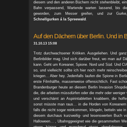
diesem und den anderen Büchern nicht stehenbleibt, ei
Bahn verpassend, Wartende warten lassend, bis dies
geworden, zum Messer greifen, und zur Gurk
Schnellgurken á la Spreewald
.
Auf den Dächern über Berlin. Und in Be
31.10.13 15:08
Trotz durchwachsener Kritiken. Ausgeliehen. Und ga
Berlinbilder mag. Und sich darüber freut, wo man auf Dä
kann. Geht um Koreaner, Spione. Nord und Süd. Und CI
so, und vielleicht sollte ich hier noch mehr reinschreib
kriegen… Aber hey. Jedenfalls laufen die Spione in Berl
erste Filmhälfte, massenweise offensichtlich. Fast sc
Brandenburger heute an diesem Berlin Invasion Shopdies
die, die arbeiten müssdürfen oder die mehr oder weniger 
und verschämt an Aspirintabletten knabbern, die hoffe
sonst müsste man raus… in die Horden von Koreanern
falls die nicht sogar reinkommen, klingeln, betteln wie i
diesem durchaus kurzweilig- und lesenswerten Buch v
Halloween… , Ubahnggeeignet wie die gesammelten Wer
etwas kürzer, und manchmal etwas abgefahrener