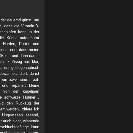
der dauernd grinst, um
, dass die Vitamin-D-
schlafen kann in der
ie Küche aufgeräumt
n Horden, Rotten und
hend, oder dass meine
Grüße…, und dann das…
imikmässig nur, klar,
s, der gediegenoptisch
dewanne… die Erde ist
so ein Zweimann… ääh
und repariert kleine
n von den kugeligen
oße schwarze Hühner…
anig den Rückzug der
rt werden, zitiere ich
im Ungewissen lassend,
r auch nicht, wissende
schluchtgefliege kann
aushängen zu lassen,