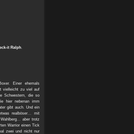
eck-it Ralph
.
oxer. Einer ehemals
t vielleicht zu viel auf
e Schwestern, die so
die hier nebenan imm
ter gibt auch. Und ein
 etwas realböser… mit
r Wahlberg… aber trotz
ten Warrior einen Tick
l zwei und nicht nur