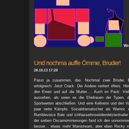
Wr
Und nochma auffe Ömme, Bruder!
26.10.13 17:29
Passt ja zusammen, das. Nochmal zwei Brüder. B
erfolgreich. Jetzt Crack. Der Andere verliert öfters. Hör
den Einen und auf die Mutter…. Auch im Pack: Viel
aussehen, als seien es die Ehefrauen der Typen, 
Sportwetten abschließen. Und eine Kellnerin und den Va
paar nette Kämpfe. Sozialdramatischer als Warrior,
Rumblevoice Bale und Ichhasseihnseitdemletztentraile
der sieben Oscarnominierungen fand ich den unnominier
besser… etwas mehr Mainstream, aber eben Rocky ma