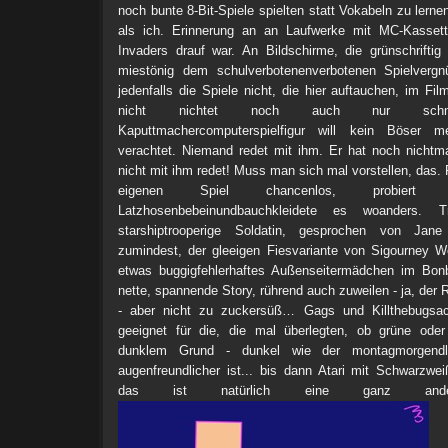
noch bunte 8-Bit-Spiele spielten statt Vokabeln zu lernen
als ich. Erinnerung an an Laufwerke mit MC-Kasset
Invaders drauf war. An Bildschirme, die grünschriftig
miestönig dem schulverbotenenverbotenen Spielvergn
jedenfalls die Spiele nicht, die hier auftauchen, im F
nicht nichtet noch auch nur schmäle
Kaputtmachercomputerspielfigur will kein Böser me
verachtet. Niemand redet mit ihm. Er hat noch nichtma
nicht mit ihm redet! Muss man sich mal vorstellen, das.
eigenen Spiel chancenlos, probiert d
Latzhosenbebeinundbauchkleidete es woanders. Tr
starshiptrooperige Soldatin, gesprochen von Jan
zumindest, der gleeigen Fiesvariante von Sigourney W
etwas buggigfehlerhaftes Außenseitermädchen im Bonbo
nette, spannende Story, rührend auch zuweilen - ja, der
- aber nicht zu zuckersüß… Gags und Killthebugsac
geeignet für die, die mal überlegten, ob grüne oder
dunklem Grund - dunkel wie der montagmorgendl
augenfreundlicher ist... bis dann Atari mit Schwarzwe
das ist natürlich eine ganz andere 