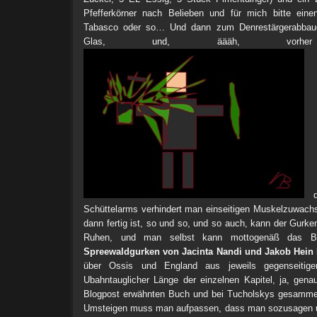
Pfefferkörner nach Belieben und für mich bitte einen
Tabasco oder so… Und dann zum Denrestärgerabbauen
Glas, und, äääh, vorher
du
Schüttelarms verhindert man einseitigen Muskelzuwach
dann fertig ist, so und so, und so auch, kann der Gurk
Ruhen, und man selbst kann mottogenäß das
Spreewaldgurken von Jacinta Nandi und Jakob Hein
über Ossis und England aus jeweils gegenseitiger
Ubahntauglicher Länge der einzelnen Kapitel, ja, gena
Blogpost erwähnten Buch und bei Tucholskys gesamme
Umsteigen muss man aufpassen, dass man sozusagen un