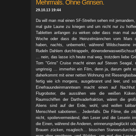
Mehrmals. Ohne Grinsen.
29.10.13 19:44
Da will man mal einen SF-Streifen sehen mit jemandem, 
mal gute Laune zu kriegen und um nicht nur zu hoffen
Tabletten anfangen zu wirken oder dass man mal aus
Woche oder dass die Heinzelmännchen vom Mars d
haben, nachts, unbemerkt, während Wildschweine i
Rudeln Dahlem durchtrappeln, döneroderwasweißichsuc
… nein, das lasse ich heute mal weg, trotzdem liebe 
Tom "Grins" Cruise macht einen auf Steven Seagal, m
ungrinsig … immerhin ein Film, denn ja, darum geht e
daherkommt mit einer netten Wohnung mit Riesenglasba
fertig wie ich morgens, ausgebrannt und leer, und 
Einefrauundeinmannteam macht einen auf Nachhut 
Flugroboter, die aussähen wie die weißen Küke
Raumschiffen der Darthvaderfraktion, wären die gr
Aliens sind auf der Erde, wohl, und wollen talib
Menschheit sabotieren… Jedenfalls. Die Filme, die zitie
nicht, spoilervermeidend, den Leser und die Leserin 
die Einen, während die Anderen, erinnerungsbeglückt ode
Brauen zücken, nsagleich… bisschen Starwarsdurchdie
man aber erwähnen, und Walden, um mal den Leser r