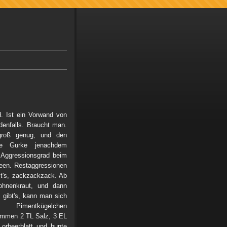
. Ist ein Vorwand von
edenfalls. Braucht man.
 groß genug, und den
e Gurke jenachdem
h Aggressionsgrad beim
een. Restaggressionen
t's, zackzackzack. Ab
ohnenkraut, und dann
s gibt's, kann man sich
 Pimentkügelchen
kommen 2 TL Salz, 3 EL
orbeerblatt und bunte