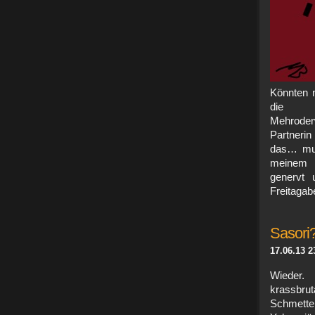
Könnten m
die gr
Mehroder
Partneri
das… mus
meinem P
genervt
Freitagab
Sasori
17.06.13 2
Wieder.
krassbrut
Schmette