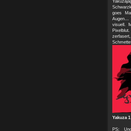
Yakuzaj
Schwarzkl
goes Mart
Augen… T
visuell. 
Pixelblu
zerfasert
Schm
Yakuza 1
PS: Und: