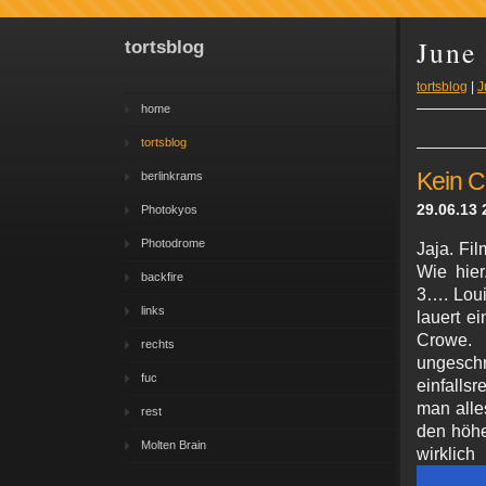
June
tortsblog
tortsblog
|
J
home
tortsblog
Kein 
berlinkrams
29.06.13 
Photokyos
Photodrome
Jaja. Fi
Wie hier
backfire
3…. Loui
links
lauert ei
Crowe.
rechts
ungesch
fuc
einfallsr
man alle
rest
den höhe
Molten Brain
wirklic