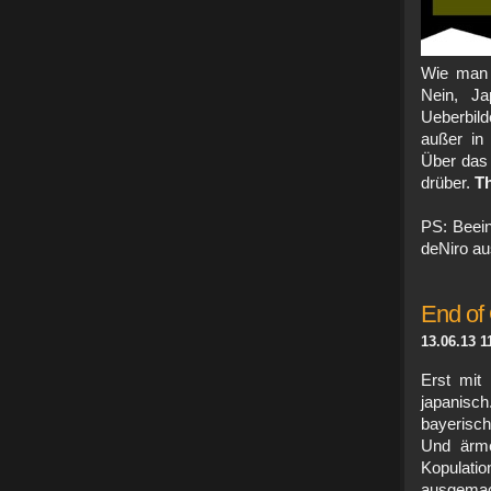
Wie man 
Nein, Ja
Ueberbild
außer in
Über das 
drüber.
Th
PS: Beein
deNiro aus
End of
13.06.13 1
Erst mit
japanisch
bayerisch
Und ärme
Kopulati
ausgemac