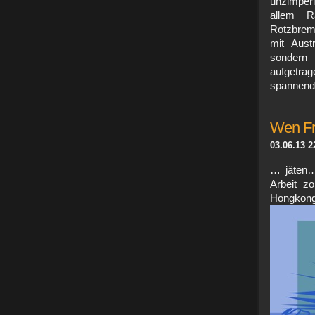
unzimper
allem R
Rotzbrems
mit Aust
sondern
aufgetra
spannen
Wen Fra
03.06.13 2
… jäten… 
Arbeit zo
Hongkong