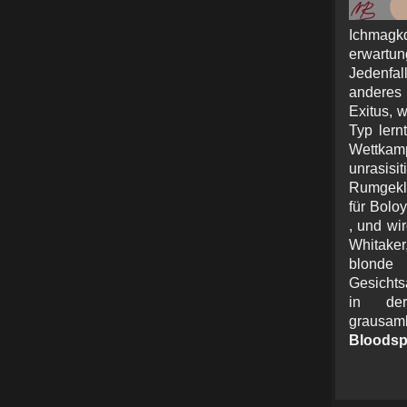
Ichmagk
erwartu
Jedenfa
anderes 
Exitus, 
Typ lern
Wettka
unrasisi
Rumgeklo
für Bolo
, und wi
Whitaker
blonde 
Gesichts
in der
grausamk
Bloodsp