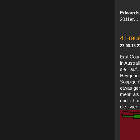
Edwards
2011er… 
4 Frau
23.06.13 2
Erst Coun
in Austra
sie auf
Heygehna
Soapige 
etwas gem
mehr, als
und ich 
die vier