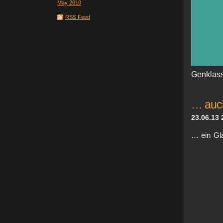
May 2010
RSS Feed
Genklass
… auch
23.06.13 
… ein G