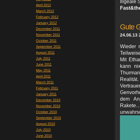
Illgeale 
April 2012
Fast&the
March 2012
February 2012
January 2012
Gute G
December 2011
24.06.13 
November 2011
October 2011
Wieder n
September 2011
Teilweise
August 2011
July 2011
Mit Etha
June 2011
kann ni
May 2011
Thurman
April 2011
Realitä
March 2011
Vertraue
February 2011
Genvorhe
January 2011
dem And
December 2010
Rakete
November 2010
unw
October 2010
September 2010
August 2010
July 2010
June 2010