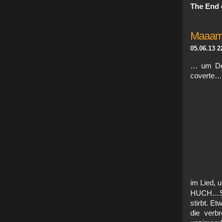
The End 
Maaama
05.06.13 2
… um Dei
coverte… 
im Lied, u
HUCH…SP
stirbt. E
die verb