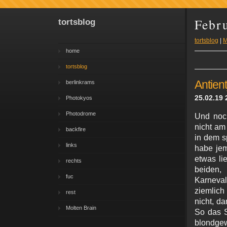
Febr
tortsblog
tortsblog
|
M
home
tortsblog
Antien
berlinkrams
25.02.19 
Photokyos
Photodrome
Und noch
nicht am
backfire
in dem s
links
habe jem
etwas lie
rechts
beid
fuc
Karneva
ziemlich 
rest
nicht, d
Molten Brain
So das S
blondge