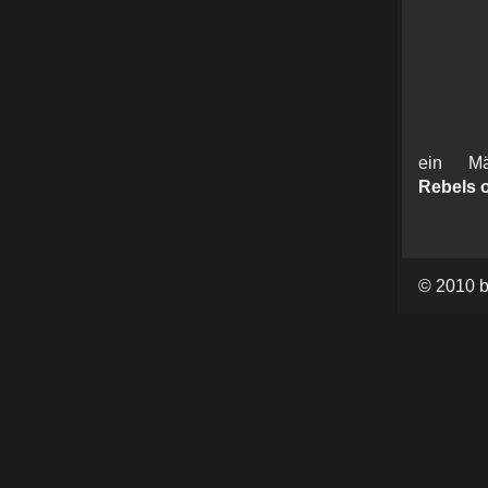
ein Mä
Rebels 
© 2010 b