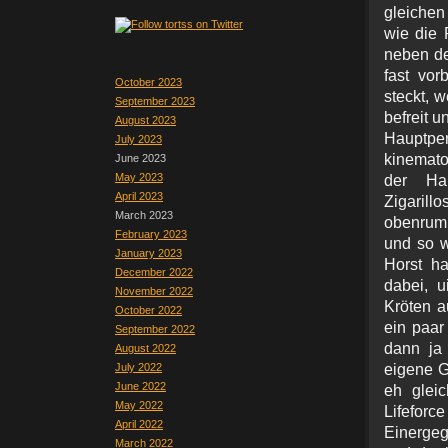
gleichen
wie die 
neben de
fast vo
October 2023
steckt, w
September 2023
befreit 
August 2023
Hauptpe
July 2023
kinemato
June 2023
May 2023
der Hau
April 2023
Zigarillo
March 2023
obenrum 
February 2023
und so w
January 2023
Horst h
December 2022
dabei, u
November 2022
Kröten a
October 2022
ein paar
September 2022
dann ja 
August 2022
July 2022
eigene G
June 2022
eh glei
May 2022
Lifeforc
April 2022
Einergege
March 2022