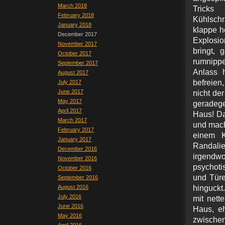
March 2018
Tricks
February 2018
Kühlschr
January 2018
klappe h
December 2017
Explosi
November 2017
bringt,
October 2017
rumnippe
September 2017
Anlass 
August 2017
befreien,
July 2017
June 2017
nicht der
May 2017
geradeg
April 2017
Haus! Da
March 2017
und mach
February 2017
einem K
January 2017
Randalie
December 2016
irgendw
November 2016
psychoti
October 2016
und Türe
September 2016
August 2016
hinguckt
July 2016
mit nett
June 2016
Haus, eh
May 2016
zwische