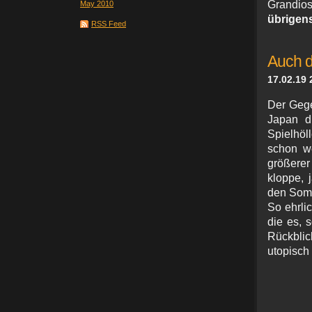
Grandios
May 2010
übrigens
RSS Feed
Auch dr
17.02.19 
Der Gege
Japan di
Spielhöl
schon we
größere
kloppe, 
den Somm
So ehrli
die es, 
Rückblic
utopisch