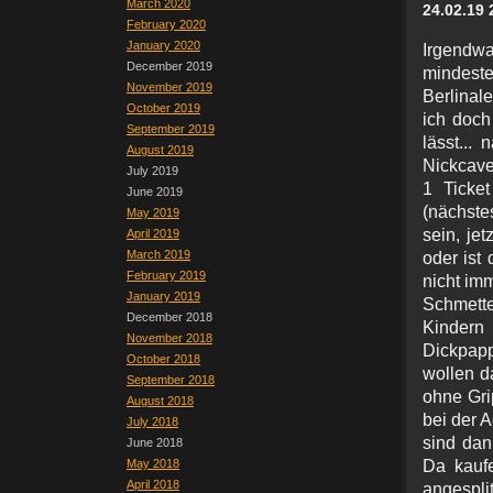
March 2020
24.02.19 
February 2020
January 2020
Irgendw
December 2019
minde
November 2019
Berlinal
October 2019
ich doch
September 2019
lässt...
August 2019
Nickcave
July 2019
1 Ticket
June 2019
(nächstes
May 2019
sein, jet
April 2019
March 2019
oder ist
February 2019
nicht im
January 2019
Schmette
December 2018
Kinde
November 2018
Dickpap
October 2018
wollen d
September 2018
ohne Gri
August 2018
bei der A
July 2018
sind dann
June 2018
May 2018
Da kaufe
April 2018
angespli