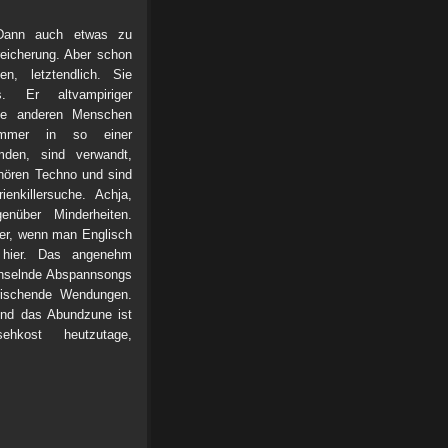
ann auch etwas zu
reicherung. Aber schon
n, letztendlich. Sie
s. Er altvampiriger
Die anderen Menschen
mmer in so einer
mden, sind verwandt,
 hören Techno und sind
nkillersuche. Achja,
enüber Minderheiten.
der, wenn man Englisch
, hier. Das angenehm
echselnde Abspannsongs
ischende Wendungen.
Und das Abundzune ist
hkost heutzutage,