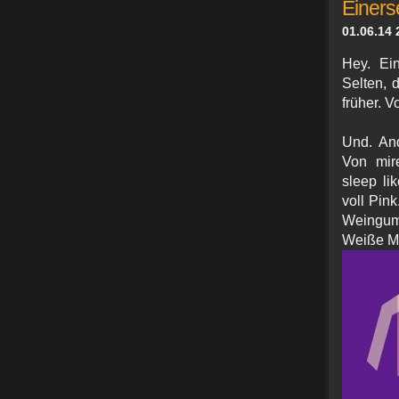
Einerse
01.06.14 
Hey. Ei
Selten, 
früher. V
Und. And
Von mir
sleep li
voll Pin
Weingumm
Weiße Mä