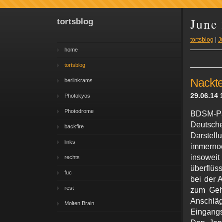
June
tortsblog
tortsblog
|
J
home
tortsblog
Nackte
berlinkrams
29.06.14 
Photokyos
Photodrome
BDSM-Pa
Deutsch
backfire
Darst
links
immerno
insoweit
rechts
überflüs
fuc
bei der A
rest
zum Geh
Anschlä
Molten Brain
Eingangs