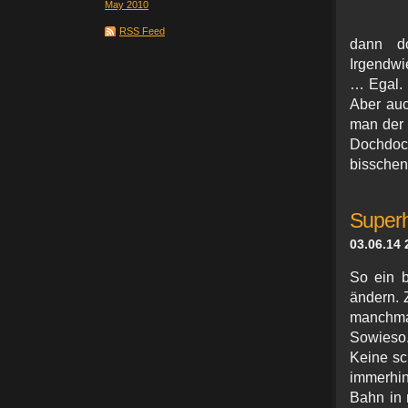
May 2010
RSS Feed
dann d
Irgendwi
… Egal. 
Aber auc
man der 
Dochdoch
bisschen
Superh
03.06.14 
So ein b
ändern. 
manchmal
Sowieso.
Keine sc
immerhin
Bahn in 