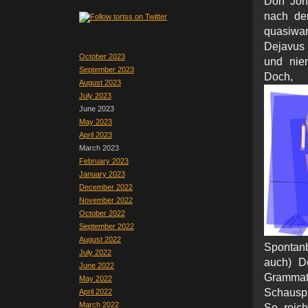
Don Jon
nach de
quasiwar
Dejavus 
October 2023
und nie
September 2023
Doc
August 2023
July 2023
June 2023
May 2023
April 2023
March 2023
February 2023
January 2023
December 2022
November 2022
October 2022
September 2022
August 2022
Spontanb
July 2022
auch)
D
June 2022
Grammat
May 2022
Schauspi
April 2022
March 2022
So reich