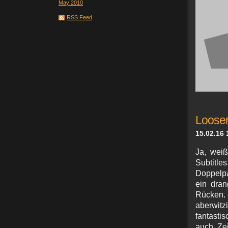
May 2010
RSS Feed
Looser
15.02.16 
Ja, weiß
Subtit
Doppelpa
ein dran
Rücken. 
aberwitz
fantasti
auch Ze