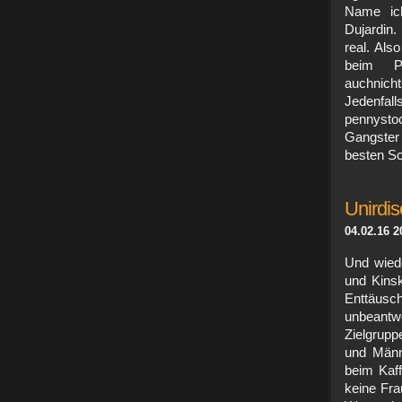
Name ic
Dujardin.
real. Als
beim P
auchnicht
Jedenfall
pennystoc
Gangster 
besten Sc
Unirdis
04.02.16 2
Und wiede
und Kins
Enttäusch
unbeantwo
Zielgrupp
und Männe
beim Kaf
keine Fra