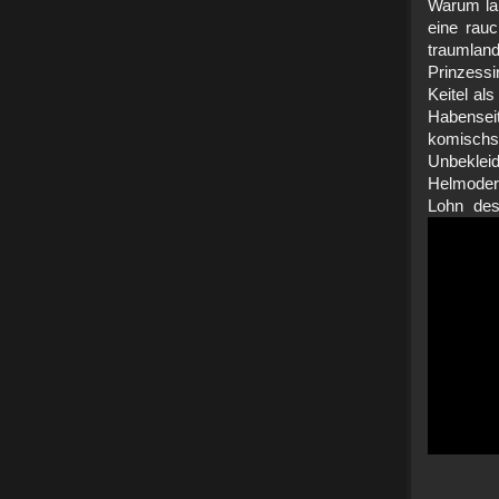
Warum lan
eine rau
traumlan
Prinzessi
Keitel al
Habenseit
komischsp
Unbeklei
Helmoderf
Lohn des