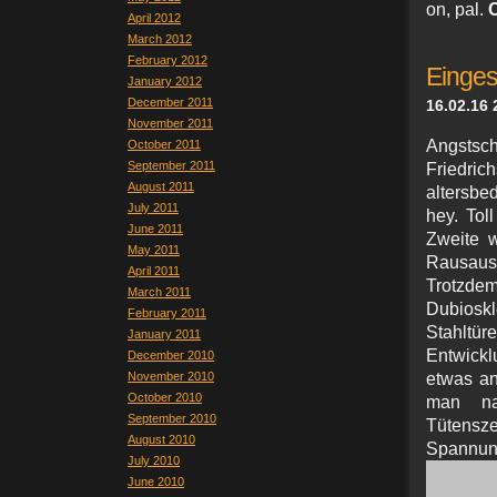
on, pal.
C
April 2012
March 2012
February 2012
Einges
January 2012
December 2011
16.02.16 
November 2011
Angstsch
October 2011
September 2011
Friedri
August 2011
altersbe
July 2011
hey. Tol
June 2011
Zweite 
May 2011
Rausa
April 2011
Trotzde
March 2011
Dubioskl
February 2011
Stahltür
January 2011
Entwickl
December 2010
November 2010
etwas an
October 2010
man nac
September 2010
Tütensz
August 2010
Spannung
July 2010
June 2010