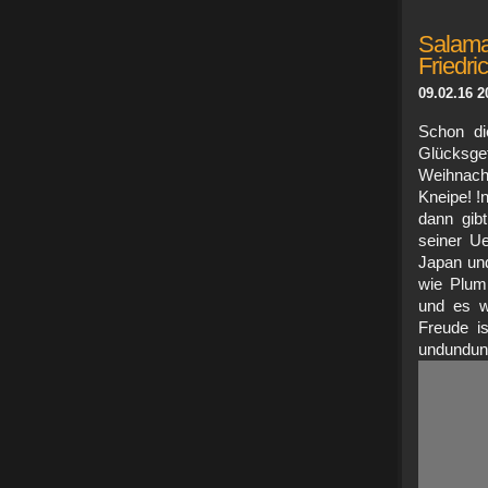
Sala
Friedri
09.02.16 2
Schon di
Glücksg
Weihnach
Kneipe! !
dann gib
seiner Ue
Japan und
wie Plum
und es w
Freude i
undu