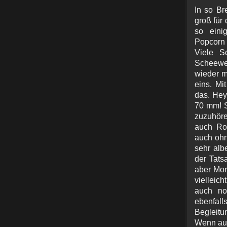
In so Br
groß für
so eini
Popcorn 
Viele S
Scheewes
wieder m
eins. Mi
das. Hey
70 mm! S
zuzuhöre
auch Rot
auch ohn
sehr alb
der Tats
aber Mor
vielleic
auch no
ebenfal
Begleitu
Wenn auc