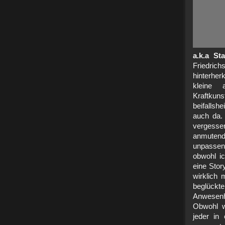
a.k.a St
Friedric
hinterher
kleine 
Kraftku
beifallsh
auch da.
vergesse
anmutende
unpassend
obwohl i
eine Stor
wirklich
beglückt
Anwesenh
Obwohl w
jeder in 