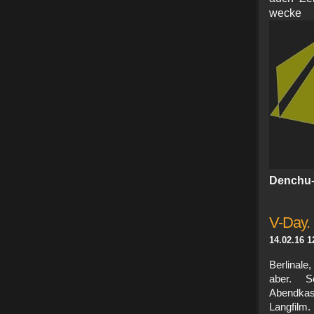
wecke
Denchu-
V-Day.
14.02.16 1
Berlinale
aber. 
Abendkas
Langfilm.