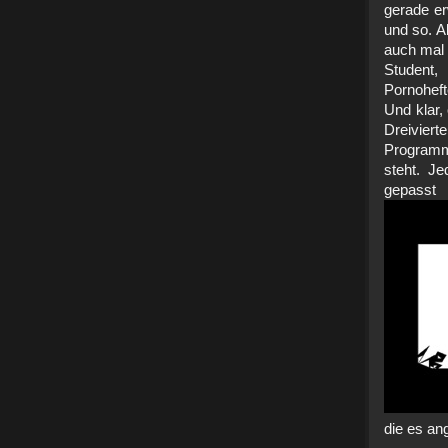
gerade er
und so. A
auch mal 
Student
Pornohef
Und klar,
Dreivie
Programm
steht. Je
gepass
die es ang