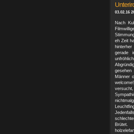
Unterir
03.02.16 2
Nach Kult
Filmwill
Stimmung 
eh Zeit h
hinterhe
gerade i
unfröhlic
Abgründi
gesehen 
Männer o
welcome!)
versucht
Sympath
nichtma
Leuchtfi
Jedenfal
schlecht
Brütet
holzelefa