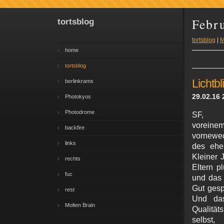
Febr
tortsblog
tortsblog
|
M
home
tortsblog
Lichtb
berlinkrams
29.02.16 
Photokyos
Photodrome
SF, 
vorein
backfire
vornewec
links
des eher
Kleiner 
rechts
Eltern p
fuc
und das 
Gut gesp
rest
Und das
Molten Brain
Qualitä
selbst,