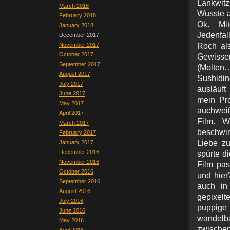
Lankwitz
March 2018
Wusste a
February 2018
Ok. Mit
January 2018
Jedenfal
December 2017
November 2017
Roch als
October 2017
Gewisse
September 2017
(Molten
August 2017
Sushidin
July 2017
ausläuf
June 2017
mein Pr
May 2017
auchweiß
April 2017
Film. W
March 2017
beschwin
February 2017
Liebe z
January 2017
December 2016
spürte d
November 2016
Film pas
October 2016
und hier
September 2016
auch in 
August 2016
gepixelt
July 2016
puppige 
June 2016
wandelb
May 2016
zwischen