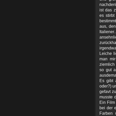
nachdenk
ist das 
es stirb
bestimmt
aus, den
Italien
ansehnl
zurückh
irgendwa
Leiche l
man mir
ziemlich
so gut 
ausdemau
Es gibt 
oder?) un
gefavt z
musste d
Ein Film
bei der 
Farben 