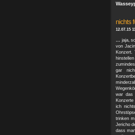
Wasseyp
nichts 
12.07.15 1
…
jaja, s
von Jacin
Konzert. 
hinstelle
zumindest
gar nic
Konzertbe
minder
Wegenkörp
war das 
Konzerte 
ich nich
Ohrstöps
trinken m
Jericho d
dass man 