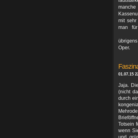
lautstä
manch
Kassenun
mit sehr
man für
übrige
Oper.
Faszin
01.07.15 2
Jaja. Di
(nicht d
durch ei
konge
Mehrode
Brieföff
Totsein 
wenn Sie
und grü