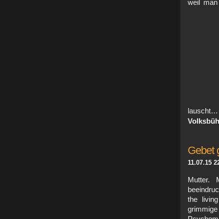
weil man
lausch
Volksbüh
Gebet 
11.07.15 2
Mutter. 
beeindruc
the livi
grimmige 