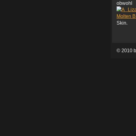
obwo
Skin.
© 2010 b