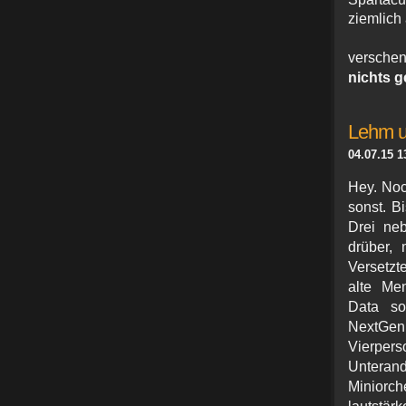
ziemlich
versche
nichts g
Lehm u
04.07.15 1
Hey. Noc
sonst. 
Drei neb
drüber, 
Versetzt
alte Me
Data so
NextGenU
Vierper
Unteran
Miniorc