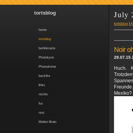
July
tortsblog
tortsblog
|
A
home
tortsblog
Noir o
berlinkrams
29.07.15 
Photokyos
Photodrome
Huch. K
Trotzdem
backfire
Spannend
links
Freunde.
Mexiko?
rechts
fuc
rest
Molten Brain