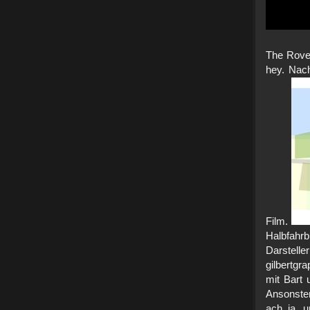
The Rove
hey. Nac
Film.
Halbfah
Darstelle
gilbertgr
mit Bart 
Ansonsten
ach ja, u