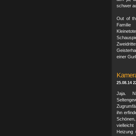
schwer au
Out of t
Famili
Kleinet
Schauspie
Zweidri
Geisterh
einer Gur
Kamera,
25.08.14 2
Jaja. N
Seltenge
Zugrumfäh
ihn erfin
Schönen,
vielleic
Heizung 