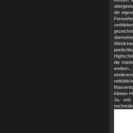
können. W
obergewic
die eigen
Fernseh
verblie
gezeichn
überseh
Wirkl
peinlichb
Highschü
die männ
ereifern
eindimens
nettübli
Massentot
kleinen H
Ja, und 
noch