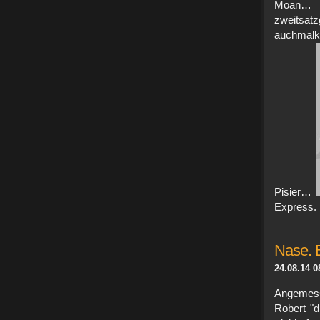
Moan… a
zweitsatz
auchmalk
Pisier…
Express.
Nase. B
24.08.14 0
Angemess
Robert "d