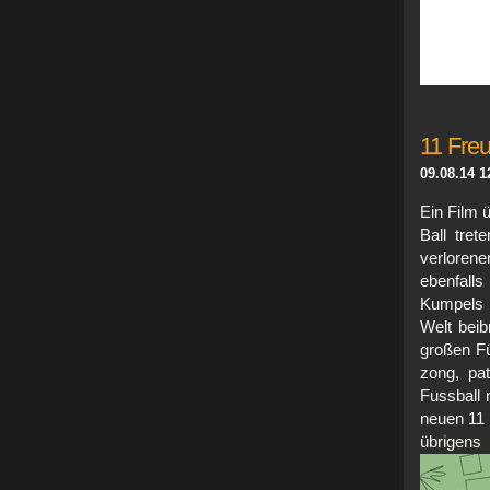
11 Fre
09.08.14 1
Ein Film 
Ball tre
verlorene
ebenfall
Kumpels v
Welt beib
großen Fü
zong, pat
Fussball 
neuen 11 
übri