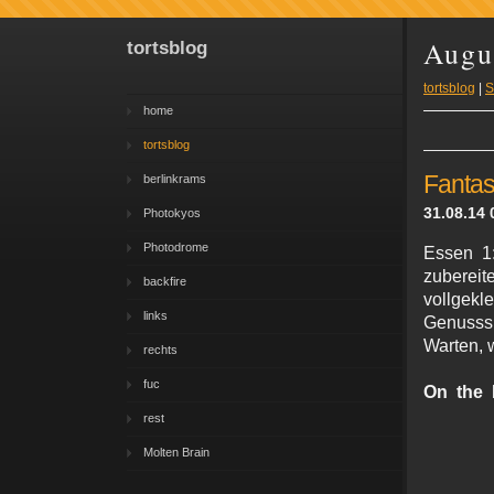
Augu
tortsblog
tortsblog
|
S
home
tortsblog
Fantas
berlinkrams
31.08.14 
Photokyos
Photodrome
Essen 1:
zubereit
backfire
vollge
links
Genusssu
Warten, w
rechts
fuc
On the
rest
Molten Brain