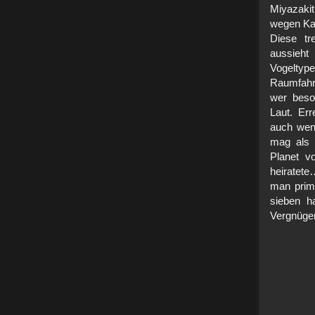
Miyazakit
wegen Kar
Diese tr
aussieht
Vogeltyp
Raumfahre
wer beso
Laut. Er
auch wenn
mag als d
Planet
vo
heiratete
man prima
sieben h
Vergnügen