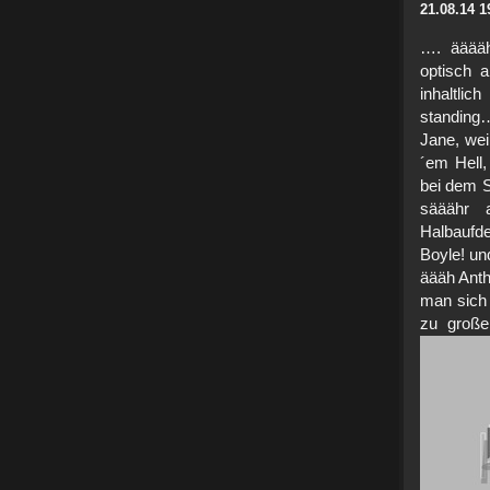
21.08.14 1
…. ääääh
optisch 
inhaltlic
standing
Jane, wei
´em Hell
bei dem S
sääähr a
Halbaufd
Boyle! un
äääh Anth
man sich 
zu große