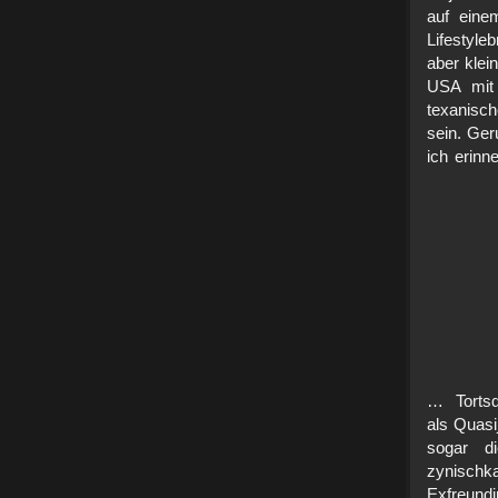
auf eine
Lifestyle
aber klei
USA mit 
texanisc
sein. Ger
ich erin
… Tort
als Quasi
sogar di
zynischka
Exfreun