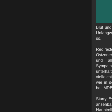
Blut und
Unlangwe
so.
Redirect
Ostzonen
und al
Sympathi
unterhal
vielleich
wie in d
bei IMD
Starry E
ansehba
Hauptrol