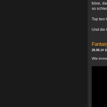
böse, da
so schlec
Top two 
Und die 
Fantas
28.08.14 1
Wie imme