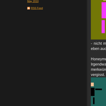
May 2010
RSS Feed
- nicht 
eben auc
Honeymo
Irgend
merkwür
ver