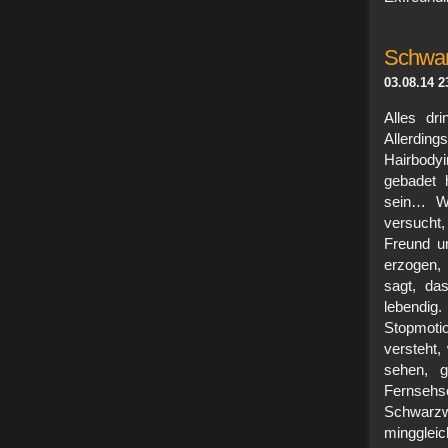
Schwar
03.08.14 2
Alles dr
Allerding
Hairbody
gebadet h
sein… Wä
versucht,
Freund un
erzogen, 
sagt, da
lebendig.
Stopmotio
versteht
sehen, 
Fernsehse
Schwarzwe
minggleic