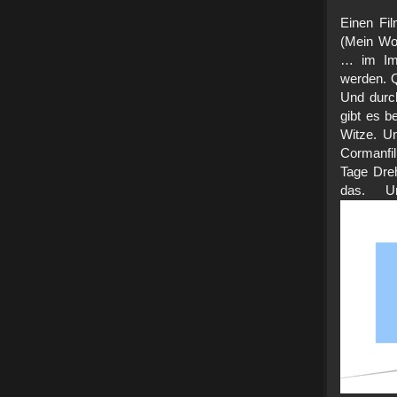
Einen Fi
(Mein Wor
… im Imm
werden. Q
Und durch
gibt es b
Witze. Un
Cormanfi
Tage Dre
das. U