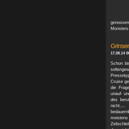
genoss
Monsters
Grinse
17.08.14 0
Schon bi
seltenge
Pressety
Cruise ge
die Frage
unauf- un
des beru
nicht….
bedauernb
meistens 
Zeitschle