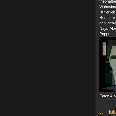
triebhaf
Wahnsinng
ist tierl
Restfamil
den schw
Naja. Abe
Pap
Eaten Ali
… Hüte