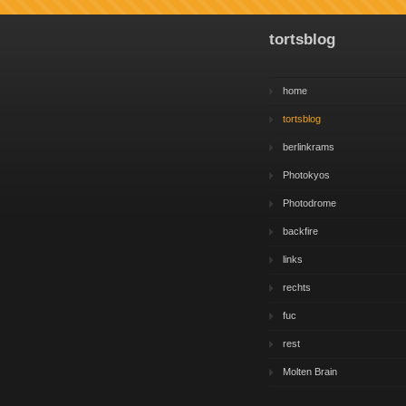
tortsblog
home
tortsblog
berlinkrams
Photokyos
Photodrome
backfire
links
rechts
fuc
rest
Molten Brain