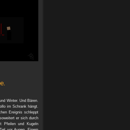
e.
und Winter. Und Bären.
llo im Schrank hängt.
chen Ereignis schleppt
oweitert er sich durch
t Pfeilen und Kugeln
Ziel vor Augen. Einem