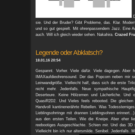
D
sie. Und der Bruder? Gibt Probleme, das. Klar. Modern
und so gut gespielt. Mit ohrenpassendem Jazz. Eine A
auch. Will ich gleich wieder sehen. Nakahira.
Crazed Fru
Legende oder Abklatsch?
18.01.16 20:54
Gespannt. Vorher. Viele dafür. Viele dagegen. Aber he
IMAXaufdieohrensound. Der das Popcorn neben mir sch
Leinwandgröße. Vielleicht half, dass sich die erste Tril
nicht mehr. Jedenfalls. Neue sympathische Hauptfig
Deserteure. Keine Hölzernen und Lächerliche. Und ok
QuasiR2D2. Und Vieles feels rebooted. Die gleichen 
Handvoll kantinenerährte Rebellen. Was Todessternige
Lieblingsohrringe mit drannen Lieblingsohren erinnert..
aus den ersten Teilen. Wie die Kneipe. Aber eher l
reebootiges Ausgeschlachte. Schien mir. Und das 3D s
Vielleicht bin ich nur altersmilde. Senibel. Jedenfalls. 