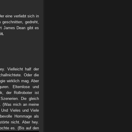
er eine verliebt sich in
 geschnitten, gedreht,
rt James Dean gibt es
it.
y. Vielleicht half der
allnichtete. Oder die
ogie wirklich mag. Aber
uren. Elternlose und
, der Rollroboter ist
Szenerien. Die gleich
s. (Was mich an meine
.) Und Vieles und Viele
iebevolle Hommage als
törte nicht. Aber hey.
Mochte es. (Bis auf den