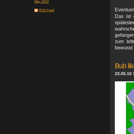
May 2010
Eventuel
RSS Feed
Das ist 
spätest
wahrsche
gefangen
zum bitt
bewusst 
Bub li
23.05.10 