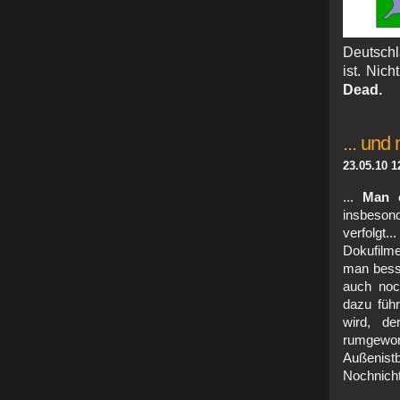
Deutschl
ist. Nic
Dead.
... und
23.05.10 1
...
Man 
insbeso
verfol
Dokufilme
man besse
auch noc
dazu füh
wird, de
rumge
Außenis
Nochnic