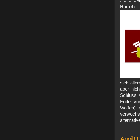
...........
Hürrrrh
sich alle
aber nic
Schluss 
Ende von
Waffen) e
verwechs
alternativ
Anvil!!!!