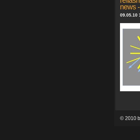
reflas
news -
09.05.10 
© 2010 b