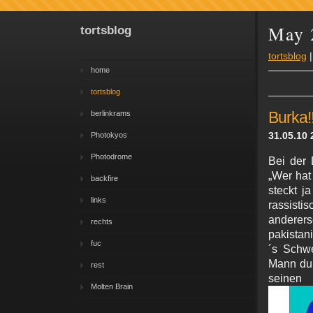
May 
tortsblog
tortsblog
home
tortsblog
berlinkrams
Burka!
31.05.10 
Photokyos
Photodrome
Bei der 
„Wer hat
backfire
steckt j
links
rassisti
anderers
rechts
pakistan
fuc
´s Schw
Mann dur
rest
seinen 
Molten Brain