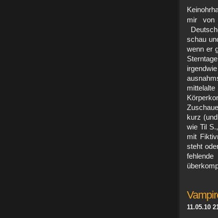
Keinohrh
mir von 
Deutsches
schau und
wenn er g
Sterntage
irgendw
ausnahms
mittelal
Körperkont
Zuschaue
kurz (und
wie Til S.
mit Fikti
steht ode
fehlen
überkomp
Vampire 
11.05.10 2