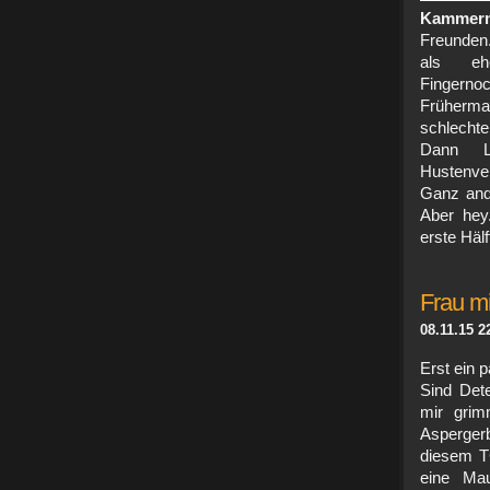
Kammerm
Freunden.
als ehe
Fingerno
Früherma
schlechte
Dann Li
Hustenver
Ganz ande
Aber hey
erste Häl
Frau m
08.11.15 2
Erst ein 
Sind Det
mir grimm
Asperger
diesem TC
eine Mau