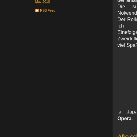
der anfa
May 2010
Die sur
RSS Feed
Notwendi
Der Rolls
ich n
Einefolg
Zweidritt
viel Spaß
ja. Ja
Opera.
Afro sc