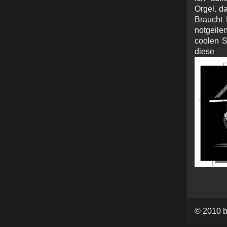
Orgel. d
Braucht 
notgeile
coolen S
diese
© 2010 b