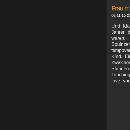
Frau mi
06.11.15 2
Und Klav
Jahren d
waren..
Soulnze
tempover
Kind. Ei
Zwische
Stunden
Touching.
love you