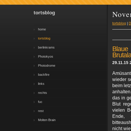
Nove
tortsblog
tortsblog
|
D
home
tortsblog
Blau
berlinkrams
Brutal
Photokyos
29.11.15 
Photodrome
Amüsante
backfire
wieder s
links
beim letz
anhalten
rechts
das in g
fuc
Blut reg
vielen B
rest
Ende, 
Molten Brain
bitteaus
nicht wi