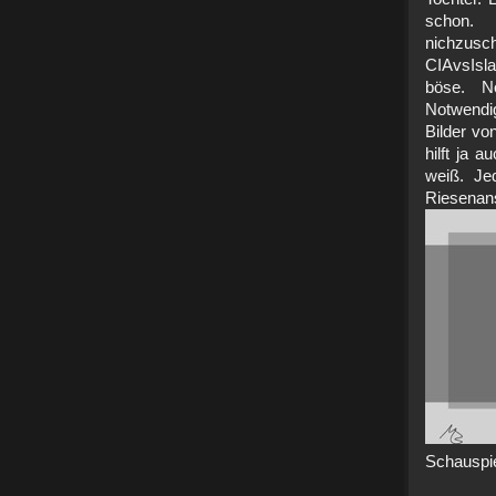
schon.
nichz
CIAvsIsla
böse. No
Notwendi
Bilder vo
hilft ja 
weiß. Je
Riese
Schauspie