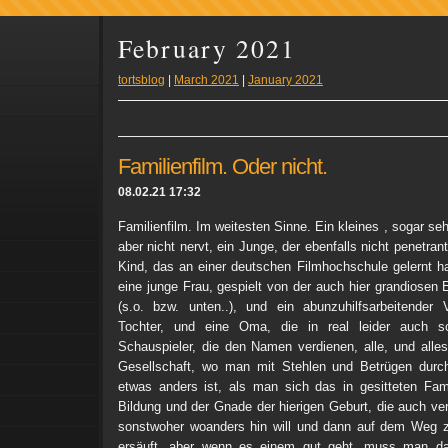
February 2021
tortsblog
|
March 2021
|
January 2021
Familienfilm. Oder nicht.
08.02.21 17:32
Familienfilm. Im weitesten Sinne. Ein kleines , sogar se
aber nicht nervt, ein Junge, der ebenfalls nicht penetrant
Kind, das an einer deutschen Filmhochschule gelernt h
eine junge Frau, gespielt von der auch hier grandiosen
(s.o. bzw. unten..), und ein abunzuhilfsarbeitender 
Tochter, und eine Oma, die in real leider auch sch
Schauspieler, die den Namen verdienen, alle, und all
Gesellschaft, wo man mit Stehlen und Betrügen durc
etwas anders ist, als man sich das in gesitteten Fami
Bildung und der Gnade der hierigen Geburt, die auch ve
sonstwoher woanders hin will und dann auf dem Weg zu
ersäuft, aber wenn es einem gut geht, muss man da