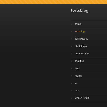
tortsblog
home
tortsblog
berlinkrams
Photokyos
Photodrome
backfire
links
rechts
fuc
rest
Molten Brain