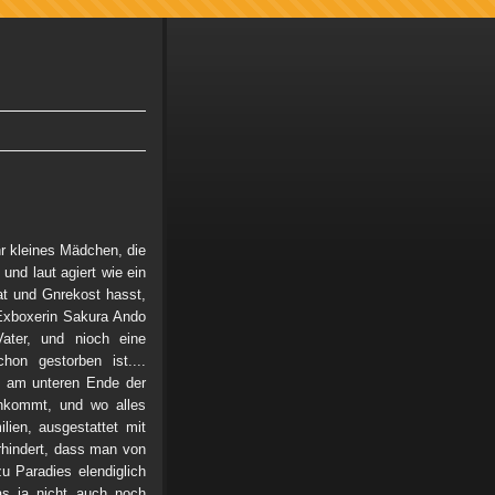
hr kleines Mädchen, die
 und laut agiert wie ein
at und Gnrekost hasst,
 Exboxerin Sakura Ando
Vater, und nioch eine
on gestorben ist....
es am unteren Ende der
hkommt, und wo alles
lien, ausgestattet mit
rhindert, dass man von
 Paradies elendiglich
s ja nicht auch noch