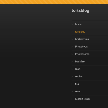
tortsblog
home
tortsblog
berlinkrams
Photokyos
Photodrome
backfire
links
rechts
fuc
rest
Molten Brain