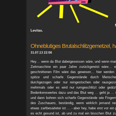
Levitas.
Ohneblutiges Brutalschlitzgemetzel, h
31.07.13 22:06
Hey… wenn da Blut dabeigesessen wäre, und wenn man 
Zeitmaschine ein paar Jahre zurückgereist wäre… ei
geschnittenen Film wäre das gewesen… hier werden 
spitze und scharfe Gegenstände durch Mensc
durchgezogen oder nur reingestochen oder rausgez
mehrmals oder es wird nur rumgeschlitzt oder geätz
Bedenkenswertes dazu und das Blut weg … geht ja … u
und dann bohren sich scharfe Gegenstände wie Fingern
des Zuschauers, beständig, wenn wirklich jemand ne
etwas zartbesaiteter ist…. - aber hey, habe erst vor ein
es echt gesund ist, ab und zu mal ein bisschen Blut z