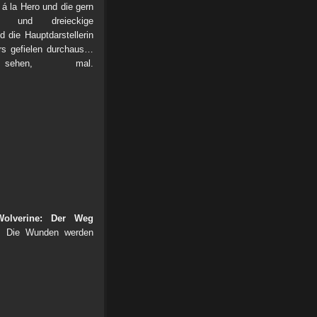
á la Hero und die gern
er und dreieckige
 die Hauptdarstellerin
ers gefielen durchaus…
hen, mal.
Wolverine: Der Weg
. Die Wunden werden