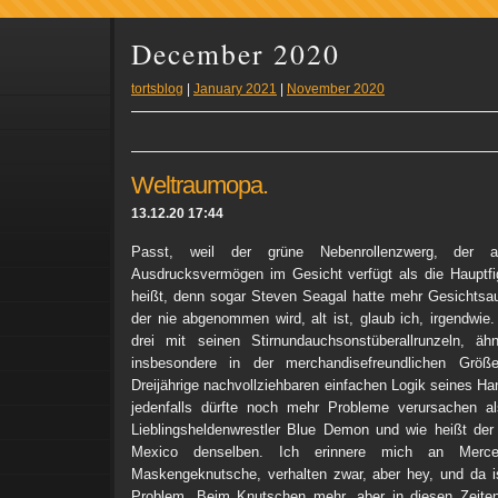
December 2020
tortsblog
|
January 2021
|
November 2020
Weltraumopa.
13.12.20 17:44
Passt, weil der grüne Nebenrollenzwerg, der a
Ausdrucksvermögen im Gesicht verfügt als die Hauptfi
heißt, denn sogar Steven Seagal hatte mehr Gesichtsa
der nie abgenommen wird, alt ist, glaub ich, irgendwie.
drei mit seinen Stirnundauchsonstüberallrunzeln, äh
insbesondere in der merchandisefreundlichen Grö
Dreijährige nachvollziehbaren einfachen Logik seines Ha
jedenfalls dürfte noch mehr Probleme verursachen a
Lieblingsheldenwrestler Blue Demon und wie heißt der 
Mexico denselben. Ich erinnere mich an Merced
Maskengeknutsche, verhalten zwar, aber hey, und da i
Problem. Beim Knutschen mehr, aber in diesen Zeiten