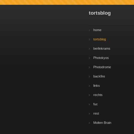
tortsblog
home
tortsblog
berlinkrams
Photokyos
Photodrome
backfire
links
rechts
fuc
rest
Molten Brain