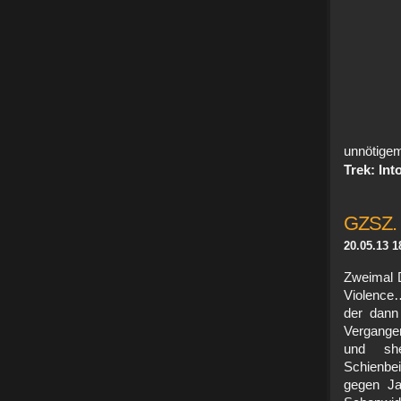
unnötig
Trek: Int
GZSZ.
20.05.13 1
Zweimal D
Violence…
der dann 
Vergangen
und sh
Schienbe
gegen Ja