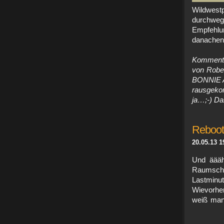
Wildwestp
durchweg
Empfehl
danachen
Komment
von Rober
BONNIE A
rausgeko
ja…;-) Da
Reboot 
20.05.13 1
Und äääh
Raumschif
Lastmi
Wievorher
weiß man