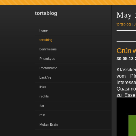
May 
tortsblog
tortsblog
|
J
home
tortsblog
Grün 
berlinkrams
30.05.13 
Photokyos
Photodrome
Klassike
vom Pf
backfire
interes
links
Quasimö
zu Esse
rechts
fuc
rest
Molten Brain