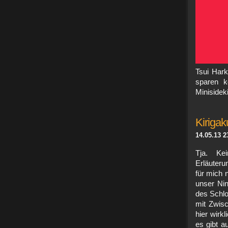
Tsui Hark
sparen k
Minisidek
Kirigak
14.05.13 2
Tja. Ke
Erläuter
für mich 
unser Nin
des Schlo
mit Zwisc
hier wirk
es gibt a