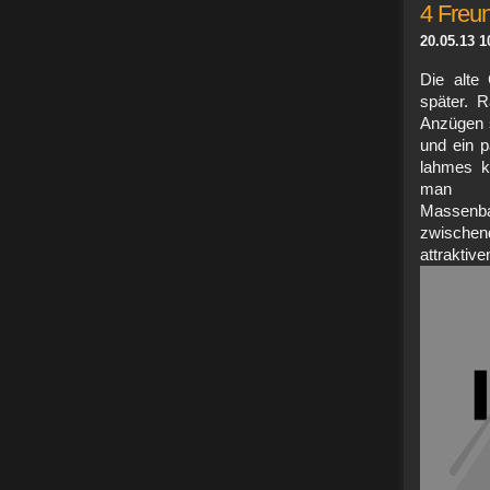
4 Freu
20.05.13 1
Die alte
später. 
Anzügen s
und ein p
lahmes k
man 
Massenba
zwische
attrak