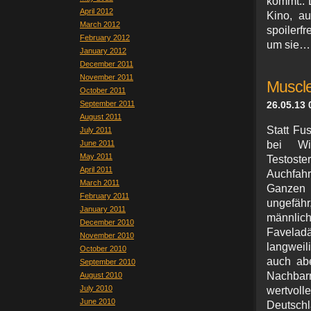
kommt.. 
April 2012
Kino, a
March 2012
spoilerfr
February 2012
um sie… 
January 2012
December 2011
November 2011
Muscle
October 2011
September 2011
26.05.13 
August 2011
Statt Fu
July 2011
June 2011
bei Wi
May 2011
Testos
April 2011
Auchfah
March 2011
Ganzen b
February 2011
ungefähr
January 2011
männli
December 2010
Faveladä
November 2010
langweil
October 2010
auch ab
September 2010
Nachbarn
August 2010
July 2010
wertvol
June 2010
Deutschl