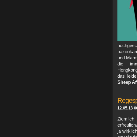
hochgesc
bazookare
und Marmo
die imm
Hongkong
das leid
Sheep Aff
Regesp
12.05.13 0
Ziemlic
erfreulic
ja wirklic