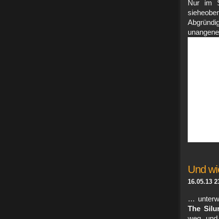
Nur im S
sieheobe
Abgründ
unange
Und wi
16.05.13 2
… unterwe
The Silu
weg, und 