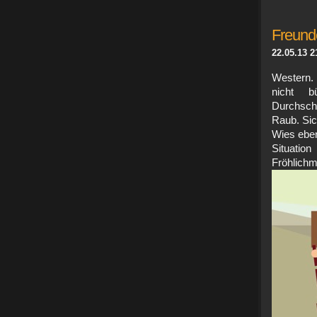
Freunde
22.05.13 2
Western.
nicht b
Durchschl
Raub. Si
Wies eben
Situati
Fröhl