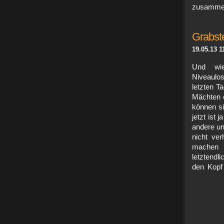
zusamme
Grabst
19.05.13 1
Und wie
Niveaulo
letzten T
Mächten e
können si
jetzt ist 
andere un
nicht ve
machen 
letztendl
den Kopf