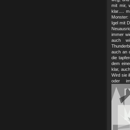
mit mir,
klar…. ma
Monster: 
Igel mit 
Neuausri
immer wie
auch wi
Thunderbi
auch an 
die tapfe
dem einer
klar, auc
Wird sie 
oder i