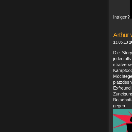
Intrigen?
Arthur 
13.05.13 1
Die Stor
jedenfal
strafver
Kampfcop,
Möchtege
platzde
Exfreundi
Zuneigung
Botschaft
gege