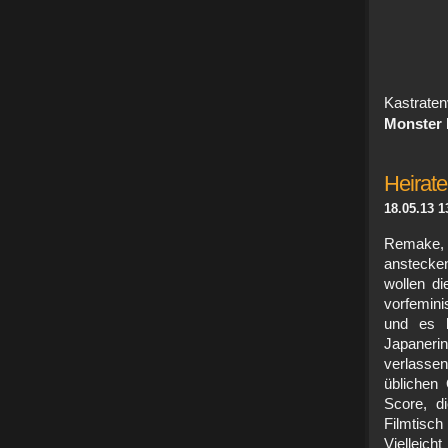
Kastrate
Monster 
Heirate
18.05.13 1
Remake, 
anstecke
wollen di
vorfemini
und es l
Japaneri
verlassen
üblichen 
Score, d
Filmtisc
Viel