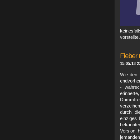
keinesfa
vorstellt
Fieber
15.05.13 2
Wie den 
endvorher
- wahrsc
erinnert
Dummfres
verzeihen
durch di
einziges 
bekannter
Version h
jemandem