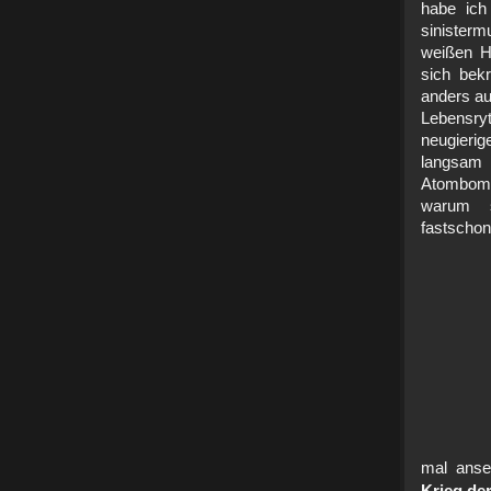
habe ich
sinister
weißen H
sich bekr
anders au
Lebensr
neugierig
langsam 
Atombomb
warum 
fastschon
mal ans