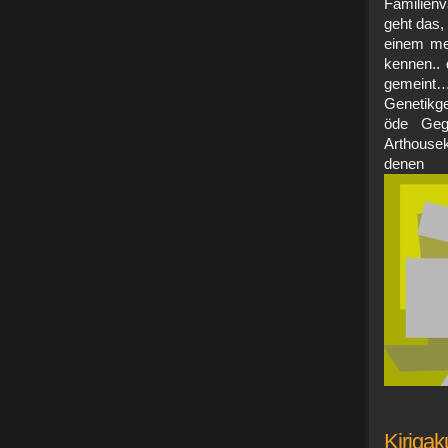
Familienv
geht das,
einem men
kennen.. 
gemeint…
Genetikge
öde Geg
Arthouse
denen
Kirigak