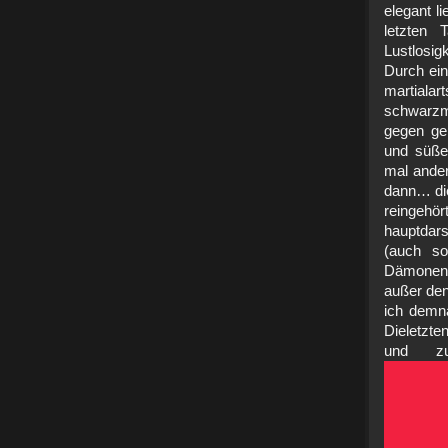
elegant l
letzten 
Lustlosig
Durch ein
martiala
schwarzm
gegen gen
und süßer
mal ander
dann… die
reingehö
hauptdars
(auch so
Dämonen 
außer den
ich demn
Dieletzte
und zu