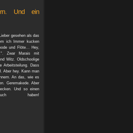
ern. Und ein
 Lieber gesehen als das
dem ich Immer kucken
mmode und Flöte… Hey,
.". Zwar Marais mit
und Witz. Oldschoolige
e Arbeitsteilung. Dass
hl. Aber hey. Kann man
innern. An das, wie es
sen. Geremakede. Aber
stecken. Und so einen
uch haben!