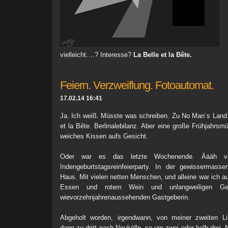
C
vielleicht….? Interesse?
La Belle et la Bête.
Feiern. Verzweiflung. Fotoautomat.
17.02.14 16:41
Ja. Ich weiß. Müsste was schreiben. Zu No Man´s Land. 
et la Bête. Berlinalebilanz. Aber eine große Frühjahrsmü
weiches Kissen aufs Gesicht.
Oder war es das letzte Wochenende. Äääh vor
Indengeburtstagsreinfeierparty. In der gewissermass
Haus. Mit vielen netten Menschen, und alleine war ich a
Essen und rotem Wein und unlangweiligen Ge
wievorzehnjahrenaussehenden Gastgeberin.
Abgeholt worden, irgendwann, von meiner zweiten Lie
dann zu dritt nach Neukölln, so um zwei oder halb drei. 