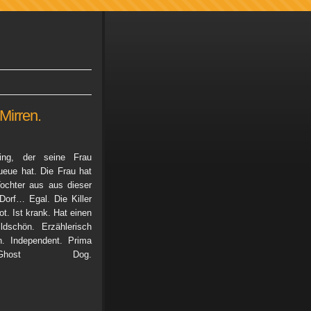
Mirren.
ling, der seine Frau
eue hat. Die Frau hat
ochter aus aus dieser
orf… Egal. Die Killer
t. Ist krank. Hat einen
ldschön. Erzählerisch
h. Independent. Prima
ost Dog.