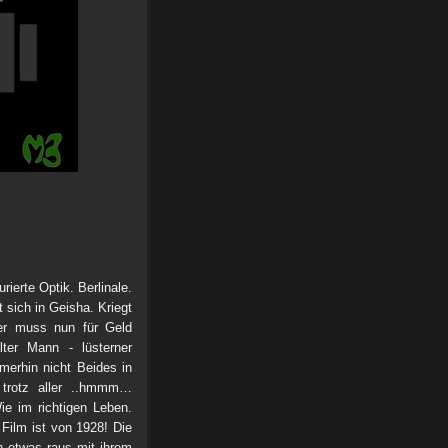
rierte Optik. Berlinale.
 sich in Geisha. Kriegt
ter muss nun für Geld
lter Mann - lüsterner
mmerhin nicht Beides in
n, trotz aller ..hmmm…
e im richtigen Leben.
 Film ist von 1928! Die
h etwas raus mit ihrem