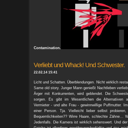
Contamination.
Verliebt und Whack! Und Schwester.
22.02.14 15:41
Licht und Schatten. Überblendungen. Nicht wirklich restau
Same old story. Junger Mann genießt Nachtleben verliebt
Ärger mit Konkurrenten, wird geblendet. Die Schwes
sorgen. Es gibt im Wesentlichen die Alternativen a
Vermieter - und alte Frau - gewinnwillige Puffmutter. I
einer Person. Tja. Vielleicht lieber selbst probiere
Bequemlichkeiten?? Wirre Haare, schlechte Zähne… Wi
Jedenfalls. Die Kamera ist wirklich sehenswert. Und der
Geisha ist allerdings gewöhnungsbedürftig und riss mic