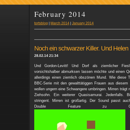
February 2014
tortsblog
|
March 2014
|
January 2014
Noch ein schwarzer Killer. Und Helen 
28.02.14 21:34
Und Gordon-Levitt! Und Dorf als ziemlicher Fies
vorsichtshalber abmurksen lassen möchte und einen Qu
allerdings einen ziemlich obszönen Mund. Wie diese T
BBC-Serie mit den gewalttätiggen Frauen aus diesem D
wollen ungern eine Schwangere umbringen. Mirren trägt ro
Ziehsohn. Ein weiterer Quasisamurai. Jedenfalls. Bi
stringent. Mirren ist großartig. Der Sound passt auc
Double Feature zu Gh