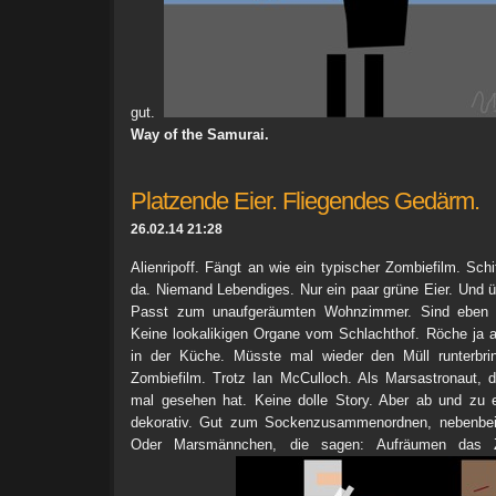
gut.
Way of the Samurai.
Platzende Eier. Fliegendes Gedärm.
26.02.14 21:28
Alienripoff. Fängt an wie ein typischer Zombiefilm. Sc
da. Niemand Lebendiges. Nur ein paar grüne Eier. Und üb
Passt zum unaufgeräumten Wohnzimmer. Sind eben 
Keine lookalikigen Organe vom Schlachthof. Röche ja
in der Küche. Müsste mal wieder den Müll runterbrin
Zombiefilm. Trotz Ian McCulloch. Als Marsastronaut, 
mal gesehen hat. Keine dolle Story. Aber ab und zu e
dekorativ. Gut zum Sockenzusammenordnen, nebenbei
Oder Marsmännchen, die sagen: Aufräumen das