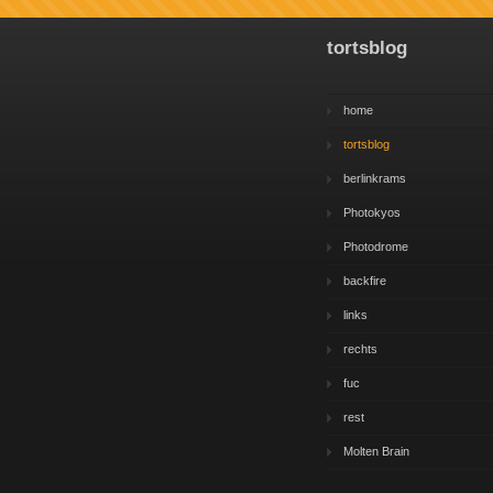
tortsblog
home
tortsblog
berlinkrams
Photokyos
Photodrome
backfire
links
rechts
fuc
rest
Molten Brain