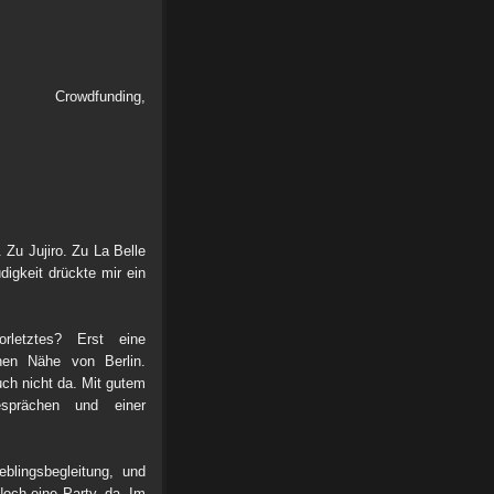
rowdfunding,
Zu Jujiro. Zu La Belle
digkeit drückte mir ein
letztes? Erst eine
enen Nähe von Berlin.
uch nicht da. Mit gutem
sprächen und einer
blingsbegleitung, und
Noch eine Party, da. Im