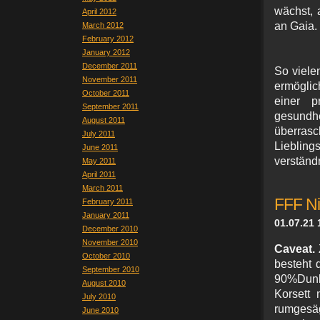
wächst, 
April 2012
an Gaia.
March 2012
February 2012
January 2012
December 2011
So viele
November 2011
ermöglic
October 2011
einer p
September 2011
gesundh
August 2011
überras
July 2011
Lieblin
June 2011
verständ
May 2011
April 2011
March 2011
FFF Ni
February 2011
January 2011
01.07.21 
December 2010
November 2010
Caveat.
October 2010
besteht 
September 2010
90%Dunk
August 2010
Korsett
July 2010
rumgesägt
June 2010