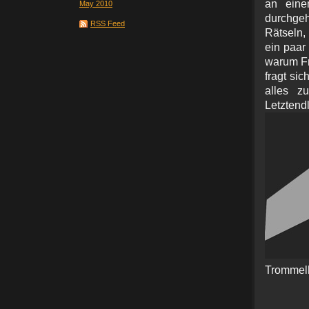
an eine
May 2010
durchgeh
RSS Feed
Rätseln,
ein paar
warum Fr
fragt sic
alles zu
Letzt
Trommel