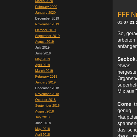
March 2020
February 2020
January 2020
FFF Ni
December 2019
01.07.21 
November 2019
October 2019
So, gera
September 2019
arbeiten
August 2019
anfangen
July 2019
June 2019
Seobok
May 2019
April 2019
etwas 
March 2019
hergeste
February 2019
Organsp
January 2019
superheld
December 2018
Mix aus 
November 2018
October 2018
Come tr
September 2018
genug,
August 2018
Hauptdar
July 2018
spannend
June 2018
May 2018
das scho
April 2018
dass ma