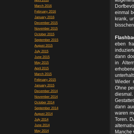
April 2016
Dorfbevö
March 2016
February 2016
einmal b
January 2016
krank, un
December 2015
bisschen
November 2015
October 2015
Flashba
September 2015
eben fr
August 2015
induziert
July 2015
dann doc
June 2015
in Alte
May 2015
April 2015
erhobe
March 2015
unterhalt
February 2015
Wieder m
January 2015
Ohne pei
December 2014
diesmal
November 2014
Gestatte
October 2014
dann auc
September 2014
waren me
August 2014
Toren. DA
July 2014
alternat
June 2014
May 2014
Manche v