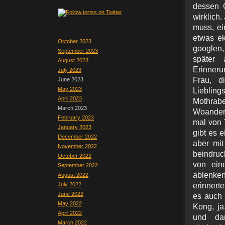
dessen 
wirklich.
muss, ei
etwas ek
October 2023
googlen,
September 2023
später 
August 2023
Erinneru
July 2023
Frau, d
June 2023
May 2023
Lieblin
April 2023
Mothrabe
March 2023
Woanders
February 2023
mal von 
January 2023
gibt es e
December 2022
aber mit
November 2022
beindruc
October 2022
von ein
September 2022
ablenke
August 2022
July 2022
erinnert
June 2022
es auch 
May 2022
Kong, ja
April 2022
und dan
March 2022