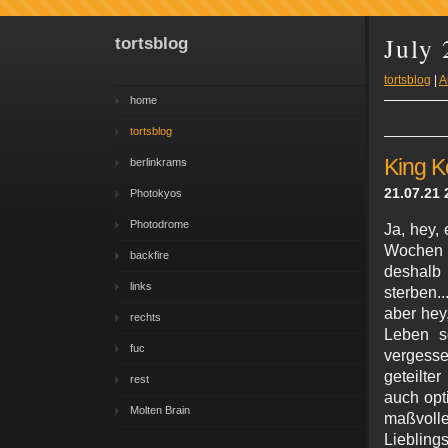
July
tortsblog
tortsblog
|
A
home
tortsblog
King K
berlinkrams
21.07.21 
Photokyos
Photodrome
Ja, hey,
Wochen 
backfire
deshalb 
links
sterben..
aber hey
rechts
Leben s
fuc
vergess
geteilte
rest
auch opt
Molten Brain
maßvol
Liebling