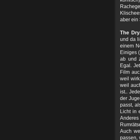
Rachegew
Klischee
aber ein
The Dry
und da l
einem Ne
Einiges 
ab und 
Egal. Je
Film auc
weil wirk
weil auc
ist.. Je
der Juge
passt, a
Licht in
Anderes 
Rumrätse
Auch we
passen, 