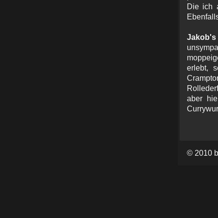
Die ich 
Ebenfall
Jakob's
unsympa
moppeige
erlebt, 
Crampt
Rolleder
aber hie
Currywur
© 2010 b