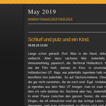
May 2019
tortsblog
|
August 2019
|
April 2019
Schlurf und putz und ein Kind.
30.05.19 13:03
Lange schon gekauft. Dvd. Was in der Hand, oldsch
vielleicht. Aber dazu nächstes Mal. Jedenfalls 
ohneuntertitelig, japanisch, die. Nichtmal Holländisch.
wie der Film hieß, damals im Kino, in unverstän
holländischen UT. Naja, war jedenfalls irgendwie halb v
besoffene Iren jedenfalls. So auf Sächsischebene. Ob
die gar nicht verstehen, die da noch sind. Egal. Undab
ja irgendwo aus dem Netz UT kriegen. man ist zwar ni
dem ich sehr dankbar bin. Nochmal aber hey. Jedenfal
In einer Pause zwischen den ganzen Serien, die ein
Dingen, die oft erfreulicher sind als das richtige Leben,
deswegen, weil man gottseidank zu Hause sitzt und n