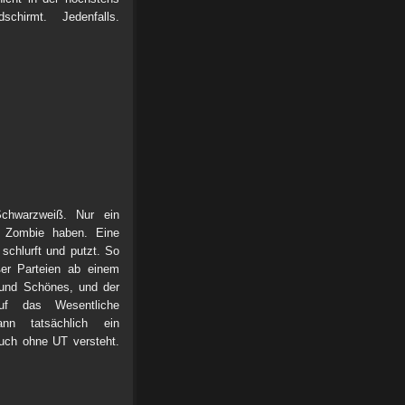
schirmt. Jedenfalls.
hwarzweiß. Nur ein
n Zombie haben. Eine
 schlurft und putzt. So
er Parteien ab einem
 und Schönes, und der
f das Wesentliche
ann tatsächlich ein
uch ohne UT versteht.