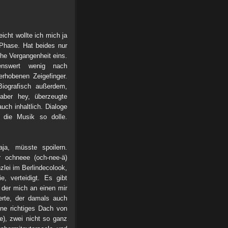
icht wollte ich mich ja
 Phase. Hat beides nur
che Vergangenheit eins.
enswert wenig nach
hobenen Zeigefinger.
iografisch außerdem,
 aber hey, überzeugte
uch inhaltlich. Dialoge
 die Musik so dolle.
ja, müsste spoilern.
r ochneee (och-nee-ä)
lei im Berlindecolook,
e, verteidigt. Es gibt
der mich an einen mir
erte, der damals auch
ne richtiges Dach von
), zwei nicht so ganz