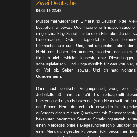
Zwei Deutsche.
06.05.19 22:42
Musste mal wieder sein. 2 mal Kino Deutsch, bitte. Vielle
bestrafen für etwas. Oder habe eine filmasochistische
eingeschränkt geklappt. Erstens ein Film über die deuts
Liedermacher, Osten, Baggerfahrer. Sah bemerk
Filmhochschule aus. Und, mal angenehm, ohne den er
Nicht das Leben der anderen, sondern der einen. B
filmisch nicht wirklich kinoesk, trotz Riesenbagger,
schauspielerisch. Und, ungewöhnlich für was von hier, a
ok. Voll ok. Selten, sowas. Und ich mag nichtmal
Gundermann.
Dann auch deutsche Vergangenheit, zwei, wie... na
Jedenfalls 50 Jahre zu spät. Es hierhauptrollt diese
Fackyougoethetyp als boxender (sic!) Neuanwalt mit Kanz
der Franco Nero, der echt alt geworden ist, irgendwi
außerdem einen reichen Quasivater mit Benzgeschenk, 
bekannten bekannten Seattler Scheidungsanwalt erinn
einen Mercedes ohne Fakegesundheitschip undaber oh
einer Mandantin geschenkt bekam (ok, bekommen hatte