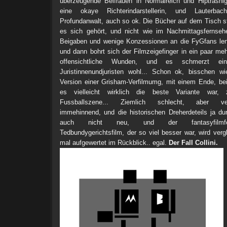
überzeugende Beifrauen in Normalreich und Hiptrashig
eine okaye Richterindarstellerin, und Lauterbac
Profundanwalt, auch so ok. Die Bücher auf dem Tisch 
es sich gehört, und nicht wie im Nachmittagsfernse
Beigaben und wenige Konzessionen an die FyGfans le
und dann bohrt sich der Filmzeigefinger in ein paar meh
offensichtliche Wunden, und es schmerzt ei
Juristinnenundjuristen wohl... Schon ok, bisschen w
Version einer Grisham-Verfilmumg, mit einem Ende, be
es vielleicht wirklich die beste Variante war,
Fussballszene... Ziemlich schlecht, aber verg
immehinnend, und die historischen Dreherdeteils ja du
auch nicht neu, und der fantasyfilmfestv
Tedbundygerichtsfilm, der so viel besser war, wird ver
mal aufgewertet im Rückblick.. egal.
Der Fall Collini.