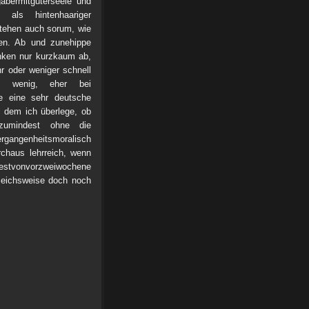
abermitguterseele und
h als hintenhaariger
stehen auch sorum, wie
hen. Ab und zunehippe
nken nur kurzkaum ab,
r oder weniger schnell
n wenig, eher bei
ie eine sehr deutsche
i dem ich überlege, ob
 zumindest ohne die
angenheitsmoralisch
rchaus lehrreich, wenn
onvorzweiwochene
gleichsweise doch noch