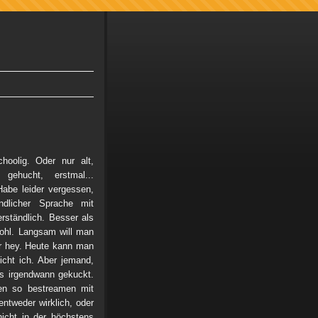
oolig. Oder nur alt,
gehucht, erstmal...
 Habe leider vergessen,
dlicher Sprache mit
erständlich. Besser als
wohl. Langsam will man
er hey. Heute kann man
cht ich. Aber jemand,
ls irgendwann gekuckt.
en so bestreamen mit
 entweder wirklich, oder
icht in der höchstens