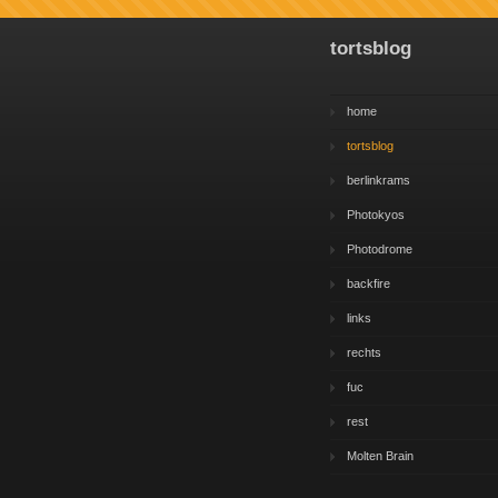
tortsblog
home
tortsblog
berlinkrams
Photokyos
Photodrome
backfire
links
rechts
fuc
rest
Molten Brain