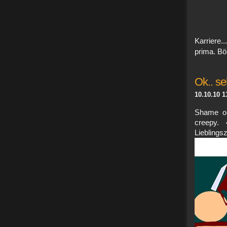
Karriere..
prima. Bö
Ok.. se
10.10.10 1
Shame on
creepy. 
Liebli