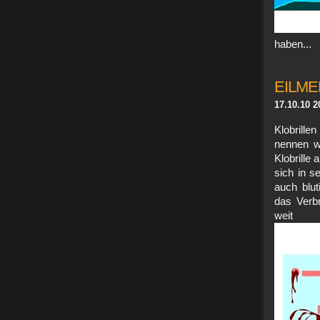
haben...
EILME
17.10.10 2
Klobrille
nennen wi
Klobrille
sich in s
auch blut
das Verbr
weit 