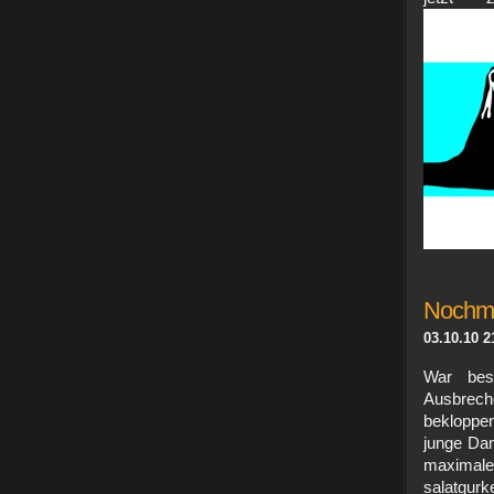
Nochma
03.10.10 2
War bess
Ausbrech
bekloppe
junge Dam
maximale
salatgur