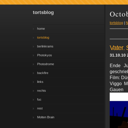
Octo
tortsblog
tortsblog
|
N
home
tortsblog
Vater.
berlinkrams
31.10.10 
Photokyos
Photodrome
Ende Ju
geschrie
backfire
Film: Dü
links
Viggo Mo
Gauen i
rechts
fuc
rest
Molten Brain