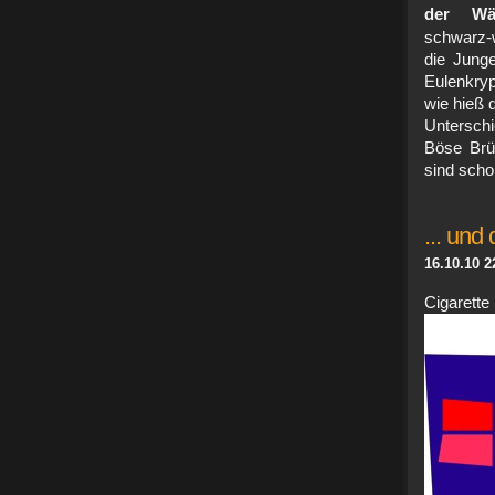
der Wäc
schwarz-w
die Jung
Eulenkryp
wie hieß 
Unterschi
Böse Brü
sind scho
... und
16.10.10 2
Cigaret