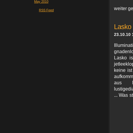
May 2010
weiter g
RSS Feed
Lasko 
23.10.10 
Illumina
gnadenl
Lasko is
jetleekl
keine is
aufkomme
aus M
lustiged
... Was 