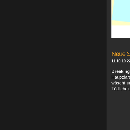
Neue S
11.10.10 2
Breaking
Hauptdars
wäscht un
Tödliche