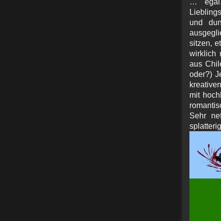
… egal.
Lieblings
und dun
ausgegl
sitzen, 
wirklich
aus Chil
oder?) Je
kreative
mit hoch
romantis
Sehr net
splatter