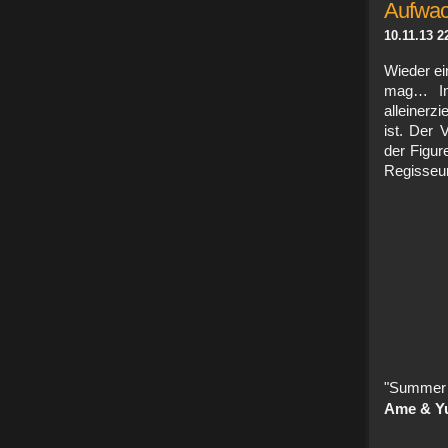
Aufwac
10.11.13 2
Wieder ei
mag… Im 
alleinerz
ist. Der 
der Figur
Regisseu
"Summe
Ame & Yu