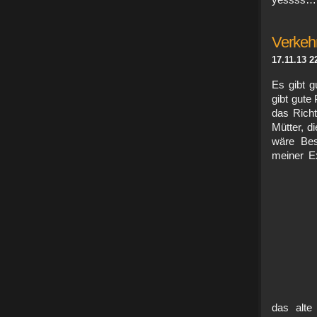
yessss… 
Verkehr
17.11.13 2
Es gibt g
gibt gute 
das Richt
Mütter, d
wäre Bes
meiner Ex
das alt