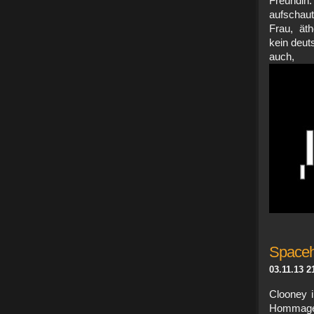
Freundin
aufschau
Frau, ät
kein deut
auch
Spaceh
03.11.13 2
Clooney 
Hommage, 