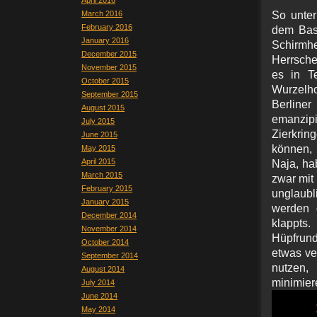
April 2016
March 2016
So unter
February 2016
dem Bast
January 2016
Schirmh
December 2015
Herrsche
November 2015
es in T
October 2015
Wurzelh
September 2015
Berline
August 2015
emanzip
July 2015
Zierkrin
June 2015
können, 
May 2015
April 2015
Naja, hab
March 2015
zwar mit
February 2015
unglaubl
January 2015
werden 
December 2014
klappt
November 2014
Hüpfrund
October 2014
etwas ve
September 2014
nutzen,
August 2014
minimier
July 2014
June 2014
May 2014