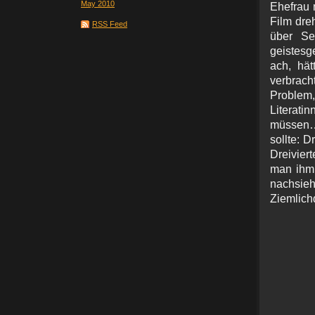
May 2010
Ehefrau 
Film dre
RSS Feed
über Se
geistesg
ach, hät
verbrach
Proble
Literati
müssen…
sollte: D
Dreivier
man ihm 
nachsie
Ziemli