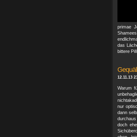
primae J
Shamee
endlichm
das Läche
bittere P
Gequält
12.11.13 2
Warum fü
unbehag
nichtakad
nur optis
dann selb
durchaus 
doch ehe
Sichüberd