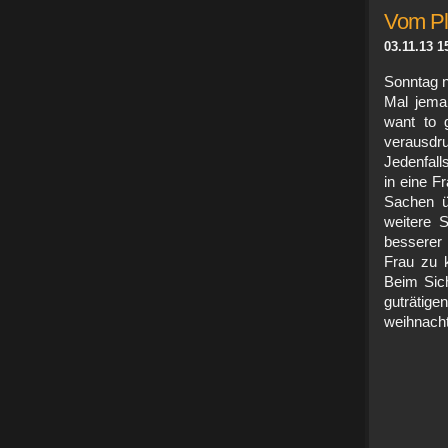
Vom Pl
03.11.13 1
Sonntag n
Mal jeman
want to g
verausdr
Jedenfall
in eine F
Sachen ü
weitere S
besserer
Frau zu 
Beim Sic
guträtige
weihn