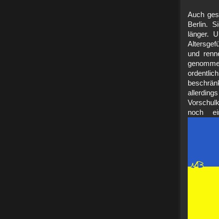
Auch gese
Berlin. S
länger. 
Altersge
und renn
genommen
ordentlic
beschrän
allerdi
Vorschul
noch ei