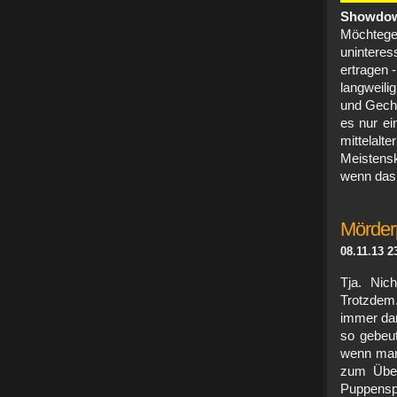
Showdo
Möchtege
uninteres
ertragen 
langweili
und Gechi
es nur e
mittela
Meistensk
wenn das 
Mörder
08.11.13 2
Tja. Nic
Trotzdem.
immer dar
so gebeu
wenn man 
zum Üben
Puppensp