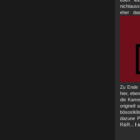
eben lei
nichtauss
eher das
Zu Ende 
hier, eben
die Kamer
originell
bösostkli
dazune Pr
R&R...
I 