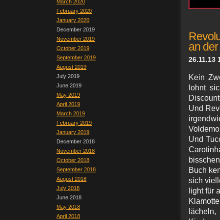
March 2020
February 2020
January 2020
December 2019
Revolu
November 2019
an der 
October 2019
September 2019
26.11.13 
August 2019
July 2019
Kein Zwe
June 2019
lohnt s
May 2019
Discount
April 2019
Und Revo
March 2019
irgendwie
February 2019
Voldemor
January 2019
Und Tucc
December 2018
Carotinh
November 2018
bissche
October 2018
Buch ken
September 2018
August 2018
sich viel
July 2018
light für
June 2018
Klamott
May 2018
lächeln,
April 2018