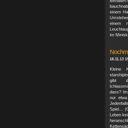
Behalten?
bauchnab
einem Ha
Umstehen
einem n
Leuchtaug
im Minis
Nochma
18.11.13 1
Kleine 
starshipt
gibt d
Ichlassmi
dass? Im 
nur etwa
Jedenfall
Spiel… (
Leben kei
heransch
Kettensä