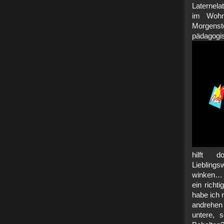
Laternela
im Wohn
Morgens
pädag
hilft 
Liebling
winken… m
ein richt
habe ich 
andrehen 
untere, 