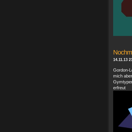
Nochma
14.11.13 2
Gordon-Le
mich aber
Gymtypen
erfreu