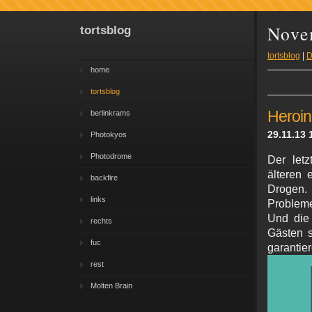
Nove
tortsblog
tortsblog
|
D
home
tortsblog
Heroin
berlinkrams
29.11.13 
Photokyos
Photodrome
Der letz
älteren 
backfire
Drogen.
links
Problem
Und die 
rechts
Gästen s
fuc
garantie
rest
Molten Brain