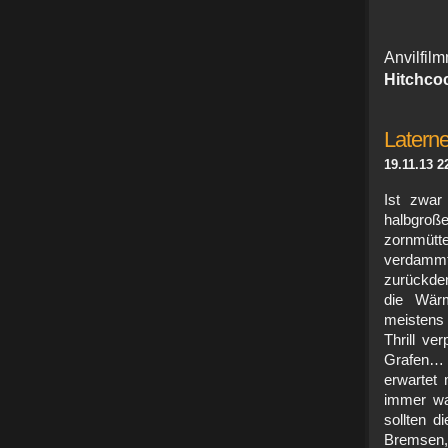
Anvilfi
Hitchco
Latern
19.11.13 2
Ist zwar
halbgroß
zornmüt
verdammt
zurückden
die Wärm
meistens 
Thrill v
Grafen… 
erwartet
immer wa
sollten d
Bremsen,