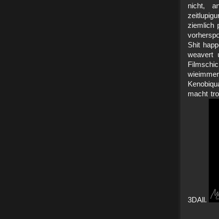
nicht, 
zeitlupi
ziemlich 
vorherspo
Shit happ
weavert
Filmsch
wieimm
Kenobiqu
macht tro
3DAll.