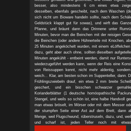
besser, also mindestens 6 cm eines etwa zeigef
desselben, ebenfals gescheibt, nach dem Waschen (des
sich nicht um Bioware handeln sollte, nach dem Schäl
Geldstück klappt gut für sowas), und wirft das Ganze
Pfanne, und bräunt dann das Drinnene unter Rumr
Minuten, bevor man die Beinchen mit der reisigen Gesell
die Beinchen (oder andere Hühnerteile mit Knochen, abe
25 Minuten angeköchelt wurden, mit einem eLöffelchen
dazu, geht aber auch ohne, sollten dieselben aufgetelle
Minuten angekühlt - entbeint werden, damit nur Runter
wiederzugeführt werden kann, wenn der Reis eine Kons
von Reissuppen kennt, nicht mehr aldentig, sondern
weich... Klar, am besten schon im Suppenteller, dann. Da
Frühlingszwiebeln drauf, ein etwa 2 mm breite Sche
geschert, und ein bisschen schwarzer gemahlen
Korianderblätter (1 deutsche homöopathische Packun
Stengel, und weils so schön ist, eine halbe Handvoll ge
man etwas bröselt, im Mörser oder mit dem Messer o
der stumpfen Seite einer Axt auf dem Brett, dann all
Menge, weil Flugschwund, rüberstruseln, dazu, und, wei
und scharf ist, jeden Teller noch mit etwas C