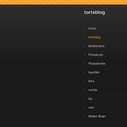
tortsblog
home
tortsblog
berlinkrams
Photokyos
Photodrome
backfire
links
rechts
fuc
rest
Molten Brain