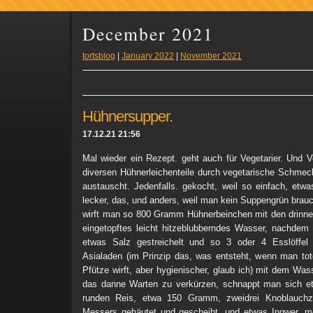
December 2021
tortsblog
|
January 2022
|
November 2021
Hühnersupper.
17.12.21 21:56
Mal wieder ein Rezept. geht auch für Vegetarier. Und
diversen Hühnerleichenteile durch vegetarische Schmeck
austauscht. Jedenfalls. gekocht, weil so einfach, etwas
lecker, das, und anders, weil man kein Suppengrün brauc
wirft man so 800 Gramm Hühnerbeinchen mit den drinne
eingetopftes leicht hitzeblubberndes Wasser, nachdem
etwas Salz gestreichelt und so 3 oder 4 Esslöffe
Asialaden (im Prinzip das, was entsteht, wenn man tot
Pfütze wirft, aber hygienischer, glaub ich) mit dem Wa
das danne Warten zu verkürzen, schnappt man sich et
runden Reis, etwa 150 Gramm, zweidrei Knoblauchze
Messers gehäutet und gescheibt, und etwas Ingwer, me