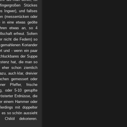
ingergroßen Stückes
 Ingwer), und fallses
en (messerrücken oder
 in eine etwas geölte
ühren etwas an, so 4
schaft erfreut. Sofern
r nicht die Federn) so
 gemahlenen Koriander
rt und - wenn ein paar
schluckbares der Suppe
istenz hat, die man so
 eher schon ziemlich
zu, auch klar, dreivier
ibchen gemessert oder
er Pfeffer, frische
g, oder 5-10 gerupfte
rösterter Erdnüsse, die
der einem Hammer oder
erdings mit doppelter
l es so schön aussieht
hiliöl dekorieren.