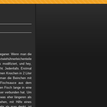
 Veganer. Wenn man die
twiehühnerleichenteile
 modifiziert, und hey,
ht. Jedenfalls. Erstmal
nen Knochen in 2 Liter
 man die Beinchen mit
l Fischsauce aus dem
en Fisch lange in eine
sser verbunden hat. Um
was eher längeren als
hen, mit Hilfe eines
hr als man denkt, ist