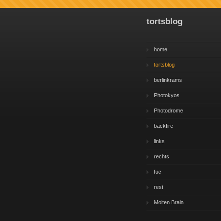
tortsblog
home
tortsblog
berlinkrams
Photokyos
Photodrome
backfire
links
rechts
fuc
rest
Molten Brain