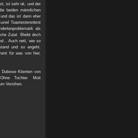
st, ist sehr ok, und der
 die beiden männlichen
, und das ist dann eher
viel Toastesteronbrot
ndertenproblematik als
che Zutat. Bleibt doch
nd... Auch nett, wie so
stand und so angeht.
ent für was von hier,
. Dubiose Klienten von
Ohne Tochter. Moit
um Versthen.