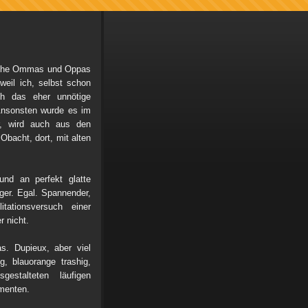
nische Ommas und Oppas
eil ich, selbst schon
ich das eher unnötige
 Ansonsten wurde es im
r, wird auch aus den
bacht, dort, mit alten
nd an perfekt glatte
ger. Egal. Spannender,
tationsversuch einer
r nicht.
as. Dupieux, aber viel
, blauorange trashig,
gestalteten läufigen
menten.