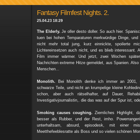
Fantasy Filmfest Nights. 2.
25.04.23 18:29
The Elderly.
Je oller desto doller. So auch hier. Spa
tuen bei hohen Temparaturen merkwürdige Dinge, und w
nicht mehr total jung, kurz einnickte, spoilerte m
Lichtereinsetzen auch nicht, und es blieb interessant.
Film immer wärmer. Und jetzt, zwei Wochen späte
Nachrichten extreme Hitze gemeldet, aus Spanien. Also O
Menschen...
Monolith.
Bei Monolith denke ich immer an 2001, u
schwarze Teile, und nicht an krumpelige kleine Kohledin
schon, aber auch rätselhafter, auf Dauer, Rehabili
Investigativjournalistin,. die das was auf der Spur ist, ode
Smoking causes coughing.
Ziemliches Highlight, d
besser als Rubber, und der Rest, imho. Powerrangerig
unterhaltsam, absurd, episodesk, mit einer miss
Meetthefeeblesratte als Boss und so vielen schönen Mo