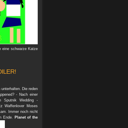
tue eine schwarze Katze
OILER!
unterhalten. Die reden
appened? - Nach einer
im Sputnik Wedding -
tz Waffenlover Moses
tsam. Immer noch nicht
em Ende.
Planet of the