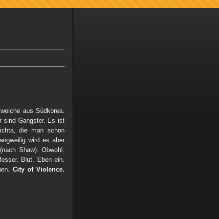
n welche aus Südkorea.
ar sind Gangster. Es ist
hichta, die man schon
angweilig wird es aber
n (nach Shaw). Obwohl:
esser. Blut. Eben ein.
hen.
City of Violence.