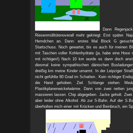
Dann Regenjacke
Riesenmülltütenoverall mehr gekriegt. Erst später. Naj
Hemdchen an. Dann: erstes Mal Block G gesucht.
Startschuss. Noch gewartet, bis es auch für meinen Bl
mit Taschen voller Kohlenhydrate (ja, habe eine Hose
mit richtigen!) Nach 10 km wurde es dann doch anst
diesmal keine sympathischen dänischen Busladunge
dreißig km meine Kinder umarmt. In der Leipziger Str
nicht gefühlte 80 Grad im Schatten.. Kein richtiger Endsp
die Hand gehoben. Ziel. Schlange stehen. Meda
Plastikplanenwickelwärme. Dann von zwei netten ju
massieren lassen. Chip abgegeben. Jacke geholt. Zwei
aber leider ohne Alkohol. Ab zur S-Bahn. Auf der S.B
überholten mich einer mit Krücken und Beinbruch, ein Sp