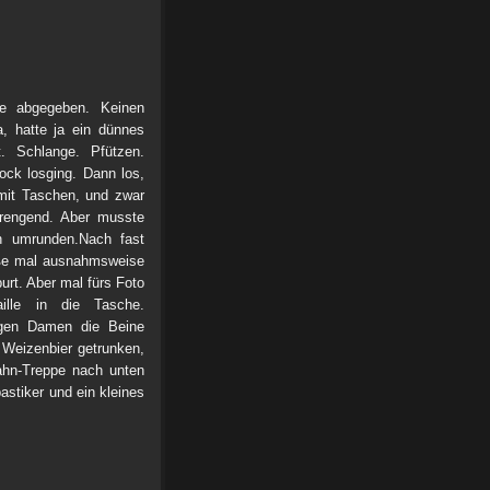
 abgegeben. Keinen
a, hatte ja ein dünnes
 Schlange. Pfützen.
ock losging. Dann los,
 mit Taschen, und zwar
rengend. Aber musste
n umrunden.Nach fast
aße mal ausnahmsweise
urt. Aber mal fürs Foto
ille in die Tasche.
ngen Damen die Beine
 Weizenbier getrunken,
ahn-Treppe nach unten
astiker und ein kleines